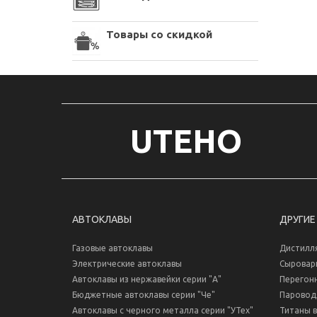
Товары со скидкой
UTEHO
АВТОКЛАВЫ
ДРУГИЕ
Газовые автоклавы
Дистилл
Электрические автоклавы
Сыровар
Автоклавы из нержавейки серии "А"
Перегон
Бюджетные автоклавы серии "Че"
Паровод
Автоклавы с черного металла серии "УТех"
Титаны 