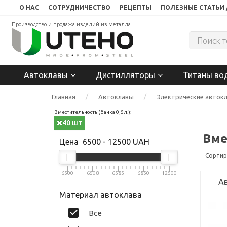
О НАС
СОТРУДНИЧЕСТВО
РЕЦЕПТЫ
ПОЛЕЗНЫЕ СТАТЬИ 
Производство и продажа изделий из металла
Автоклавы
Дистилляторы
Титаны во
Главная
Автоклавы
Электрические авток
Вместительность (банка 0,5л.):
40 шт
Вме
Цена
6500
-
12500
UAH
Сортир
6500
6508
6585
6850
12500
Ав
Материал автоклава
Все