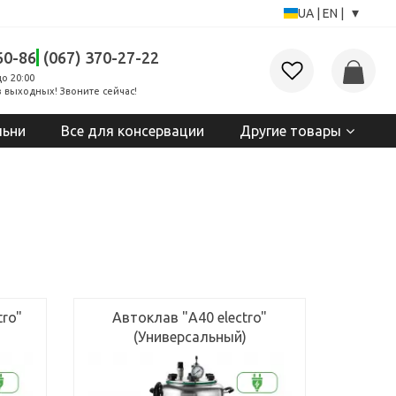
▾
UA
|
EN
|
60-86
(067) 370-27-22
до 20:00
 выходных! Звоните сейчас!
льни
Все для консервации
Другие товары
tro"
Автоклав "А40 electro"
(Универсальный)