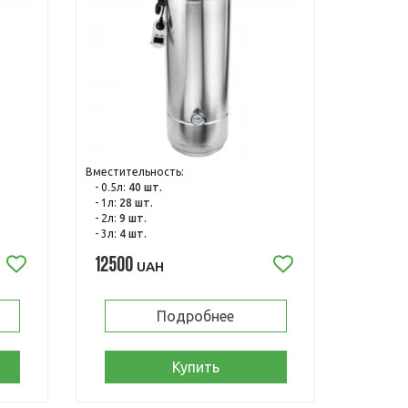
Вместительность:
- 0.5л:
40 шт.
- 1л:
28 шт.
- 2л:
9 шт.
- 3л:
4 шт.
12500
UAH
Подробнее
Купить