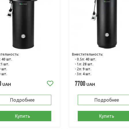
тельность:
Вместительность:
:
40 шт.
- 0.5л:
40 шт.
21 шт.
- 1л:
28 шт.
9 шт.
- 2л:
9 шт.
0 шт.
- 3л:
4 шт.
0
7700
UAH
UAH
Подробнее
Подробнее
Купить
Купить