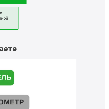
е
лной
аете