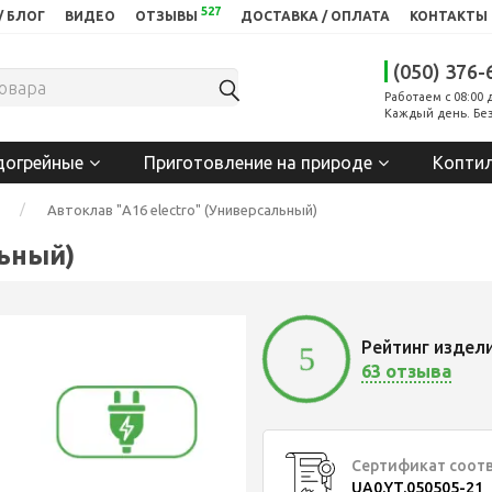
527
/ БЛОГ
ВИДЕО
ОТЗЫВЫ
ДОСТАВКА / ОПЛАТА
КОНТАКТЫ
(050) 376-
Работаем с 08:00 
Каждый день. Без
догрейные
Приготовление на природе
Копти
Автоклав "А16 electro" (Универсальный)
льный)
Рейтинг издел
5
63 отзыва
Сертификат соот
UA0.YT.050505-21