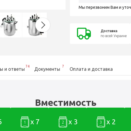
Мы перезвоним Вам и уто
Доставка
по всей Украине
74
7
ы и ответы
Документы
Оплата и доставка
Вместимость
6
x 7
x 3
x 2
1
2
3