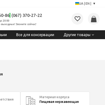
▾
UA
|
EN
|
60-86
(067) 370-27-22
до 20:00
 выходных! Звоните сейчас!
льни
Все для консервации
Другие товары
ия
Материал корпуса
ветствия
Пищевая нержавеющая