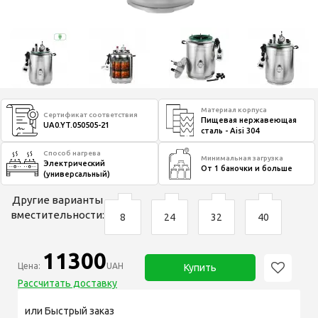
Материал корпуса
Сертификат соответствия
Пищевая нержавеющая
UA0.YT.050505-21
сталь - Aisi 304
Способ нагрева
Минимальная загрузка
Электрический
От 1 баночки и больше
(универсальный)
Другие варианты
вместительности:
8
24
32
40
11300
Цена:
UAH
Купить
Рассчитать доставку
или Быстрый заказ