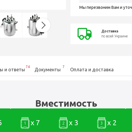
Мы перезвоним Вам и уто
Доставка
по всей Украине
74
7
ы и ответы
Документы
Оплата и доставка
Вместимость
6
x 7
x 3
x 2
1
2
3