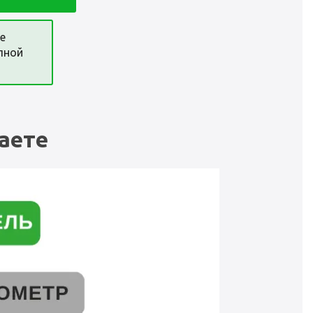
е
лной
аете