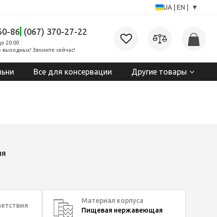
▾
UA
|
EN
|
60-86
(067) 370-27-22
до 20:00
 выходных! Звоните сейчас!
льни
Все для консервации
Другие товары
ия
Материал корпуса
ветствия
Пищевая нержавеющая