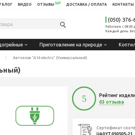
527
/ БЛОГ
ВИДЕО
ОТЗЫВЫ
ДОСТАВКА / ОПЛАТА
КОНТАКТЫ
(050) 376-
Работаем с 08:00 
Каждый день. Без
догрейные
Приготовление на природе
Копти
Автоклав "А16 electro" (Универсальный)
льный)
Рейтинг издел
5
63 отзыва
Сертификат соот
UA0.YT.050505-21