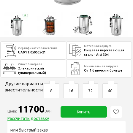
Материал корпуса
Сертификат соответствия
Пищевая нержавеющая
UA0.YT.050505-21
сталь - Aisi 304
Способ нагрева
Минимальная загрузка
Электрический
От 1 баночки и больше
(универсальный)
Другие варианты
вместительности:
8
16
32
40
11700
Цена:
UAH
Купить
Рассчитать доставку
или Быстрый заказ