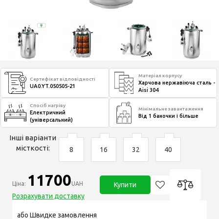
Матеріал корпусу
Сертифікат відповідності
Харчова нержавіюча сталь -
UA0.YT.050505-21
Aisi 304
Спосіб нагріву
Мінімальне завантаження
Електричний
Від 1 баночки і більше
(універсальний)
Інші варіанти
місткості:
8
16
32
40
11700
Ціна:
UAH
Купити
Розрахувати доставку
або Швидке замовлення