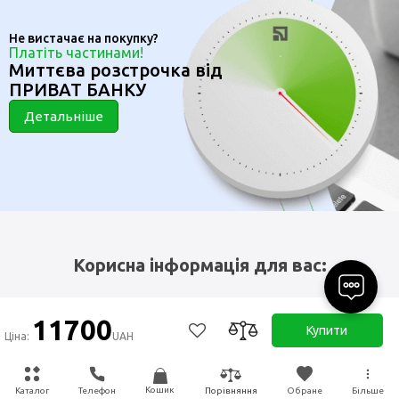
Не вистачає на покупку?
Платіть частинами!
Миттєва розстрочка від
ПРИВАТ БАНКУ
Детальніше
Корисна інформація для вас:
11700
Купити
Ціна:
UAH
Тест на підбір автоклава
Кошик
Каталог
Телефон
Обране
Більше
Порівняння