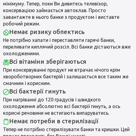
мінімуму. Тепер, поки Ви дивитесь телевізор,
консервацією займається автоклав. Просто
завантажте в нього банки з продуктом і виставте
робочий режим.
Немає ризику обпектись
Не потрібно хапати і переставляти гарячі банки,
переливати киплячий розсіл. Всі банки дістаються вже
охолодженими.
Всі вітаміни зберігаються
При консервуванні продукт не втрачає нічого крім
хвороботворних бактерій і залишається все таким же
смачним і корисним.
Всі бактерії гинуть
При нагріванні до 120 градусів і швидкого
охолодження абсолютно всі бактерії гинуть, а ось
корисні речовини не встигають випаруватись.
Немає потреби в стерилізації
Тепер не потрібно стерилізувати банки та кришки. Цей