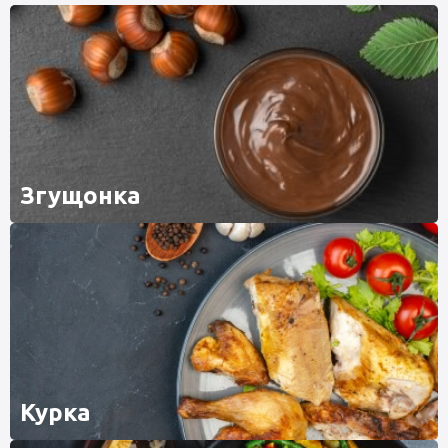
Згущонка
Курка