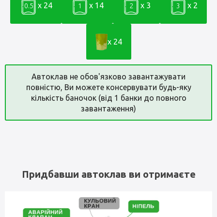
x 24
x 14
x 3
x 2
0.5
1
2
3
x 24
Автоклав не обов'язково завантажувати
повністю, Ви можете консервувати будь-яку
кількість баночок (від 1 банки до повного
завантаження)
Придбавши автоклав ви отримаєте