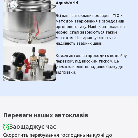
AquaWorld
Всі наші автоклави проварені
TIG
-
методом зварювання в середовищі
аргонового газу. Навіть автоклави з
чорної сталі зварюються таким
методом. Це гарантує якість та
надійність зварних швів.
Кожен автоклав проходить подвійну
перевірку під високим тиском, це
унеможливлює попадання браку до
відправки.
Переваги наших автоклавів
Заощаджує час
Скоротить перебування господинь на кухні до