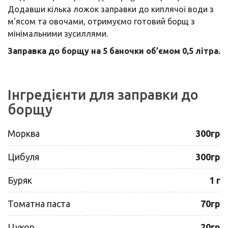
Додавши кілька ложок заправки до киплячої води з
м'ясом та овочами, отримуємо готовий борщ з
мінімальними зусиллями.
Заправка до борщу на 5 баночки об’ємом 0,5 літра.
Інгредієнти для заправки до
борщу
Морква
300гр
Цибуля
300гр
Буряк
1 г
Томатна паста
70гр
Цукор
20гр