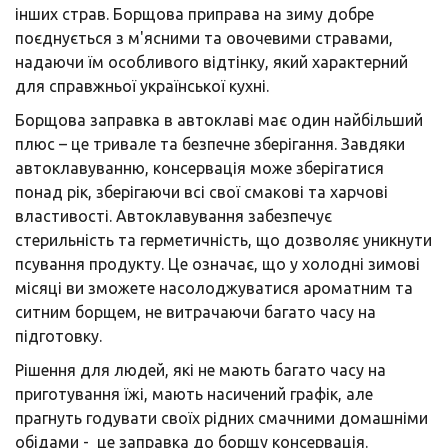
інших страв. Борщова приправа на зиму добре
поєднується з м'ясними та овочевими стравами,
надаючи їм особливого відтінку, який характерний
для справжньої української кухні.
Борщова заправка в автоклаві має один найбільший
плюс – це тривале та безпечне зберігання. Завдяки
автоклавуванню, консервація може зберігатися
понад рік, зберігаючи всі свої смакові та харчові
властивості. Автоклавування забезпечує
стерильність та герметичність, що дозволяє уникнути
псування продукту. Це означає, що у холодні зимові
місяці ви зможете насолоджуватися ароматним та
ситним борщем, не витрачаючи багато часу на
підготовку.
Рішення для людей, які не мають багато часу на
приготування їжі, мають насичений графік, але
прагнуть годувати своїх рідних смачними домашніми
обідами - це заправка до борщу консервація.