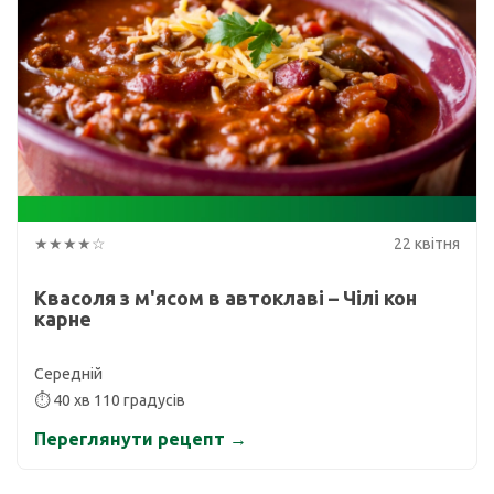
★★★★☆
22 квітня
Квасоля з м'ясом в автоклаві – Чілі кон
карне
Середній
⏱ 40 хв 110 градусів
Переглянути рецепт →