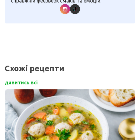
справжній феєрверк смаків та емоцій.
Схожі рецепти
дивитись всі