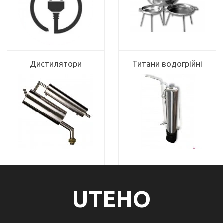
Дистилятори
Титани водогрійні
UTEHO