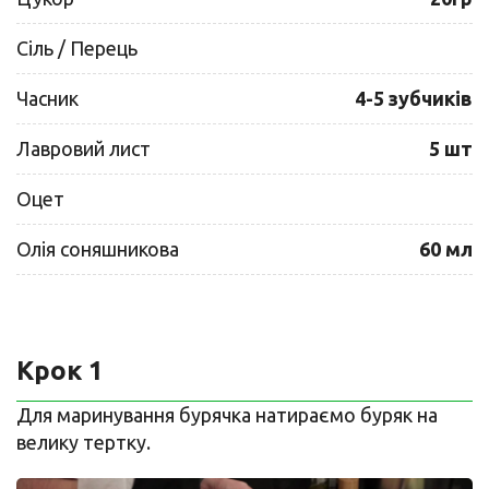
Сіль / Перець
Часник
4-5 зубчиків
Лавровий лист
5 шт
Оцет
Олія соняшникова
60 мл
Крок 1
Для маринування бурячка натираємо буряк на
велику тертку.