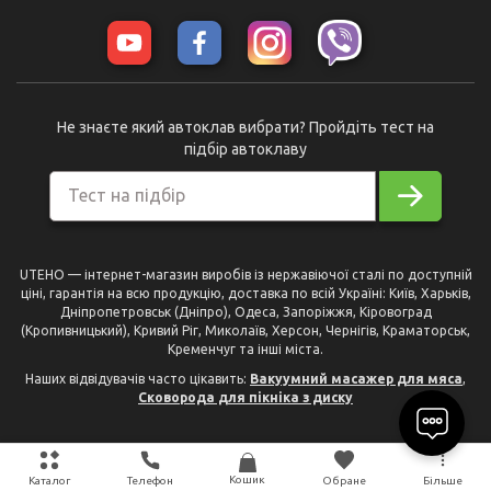
Не знаєте який автоклав вибрати? Пройдіть тест на
підбір автоклаву
Тест на підбір
UTEHO — інтернет-магазин виробів із нержавіючої сталі по доступній
ціні, гарантія на всю продукцію, доставка по всій Україні: Київ, Харьків,
Дніпропетровськ (Дніпро), Одеса, Запоріжжя, Кіровоград
(Кропивницький), Кривий Ріг, Миколаїв, Херсон, Чернігів, Краматорськ,
Кременчуг та інші міста.
Наших відвідувачів часто цікавить:
Вакуумний масажер для мяса
,
Сковорода для пікніка з диску
Кошик
Каталог
Телефон
Обране
Більше