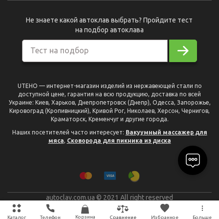
Не знаете какой автоклав выбрать? Пройдите тест
на подбор автоклава
Тест на подбор
UTEHO — интернет-магазин изделий из нержавеющей стали по
доступной цене, гарантия на всю продукцию, доставка по всей
Украине: Киев, Харьков, Днепропетровск (Днепр), Одесса, Запорожье,
Кировоград (Кропивницкий), Кривой Рог, Николаев, Херсон, Чернигов,
Краматорск, Кременчуг и другие города.
Наших посетителей часто интересует:
Вакуумный массажер для
мяса
,
Сковорода для пикника из диска
autoclav.com.ua © 2021 All right reserved
разработано
Plan B
Корзина
Каталог
Телефон
Избранное
Больше
Сравнение