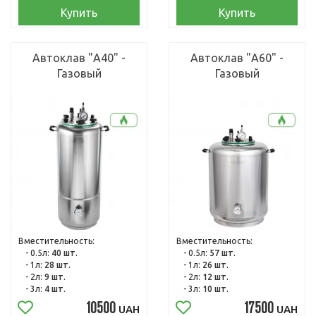
Купить
Купить
Автоклав "А40" -
Автоклав "А60" -
Газовый
Газовый
Вместительность:
Вместительность:
- 0.5л:
40 шт.
- 0.5л:
57 шт.
- 1л:
28 шт.
- 1л:
26 шт.
- 2л:
9 шт.
- 2л:
12 шт.
- 3л:
4 шт.
- 3л:
10 шт.
10500
17500
UAH
UAH