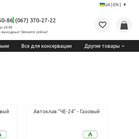
▾
UA
|
EN
|
60-86
(067) 370-27-22
до 20:00
 выходных! Звоните сейчас!
льни
Все для консервации
Другие товары
овый
Автоклав "ЧЕ-24" - Газовый