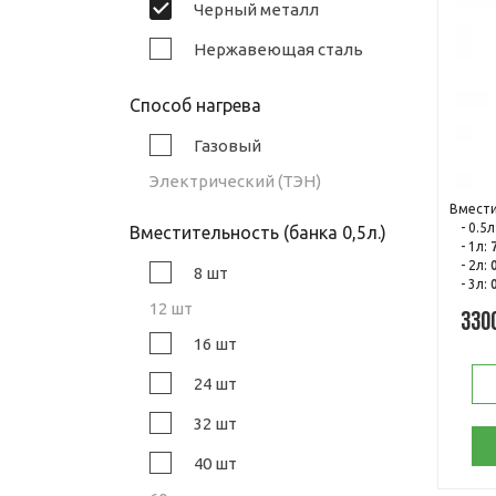
Черный металл
Нержавеющая сталь
Способ нагрева
Газовый
Электрический (ТЭН)
Вмести
- 0.5л
Вместительность (банка 0,5л.)
- 1л:
- 2л:
8 шт
- 3л:
12 шт
330
16 шт
24 шт
32 шт
40 шт