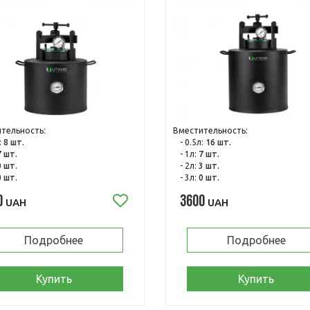
тельность:
Вместительность:
:
8 шт.
- 0.5л:
16 шт.
7 шт.
- 1л:
7 шт.
0 шт.
- 2л:
3 шт.
0 шт.
- 3л:
0 шт.
0
3600
UAH
UAH
Подробнее
Подробнее
Купить
Купить