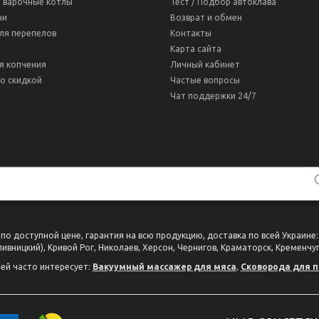
 варочные котлы
Тест / Подбор автоклава
ни
Возврат и обмен
ля перепелов
Контакты
Карта сайта
я копчения
Личный кабинет
о скидкой
Частые вопросы
Чат поддержки 24/7
 доступной цене, гарантия на всю продукцию, доставка по всей Украине: 
ивницкий), Кривой Рог, Николаев, Херсон, Чернигов, Краматорск, Кременчуг
ей часто интересует:
Вакуумный массажер для мяса
,
Сковорода для п