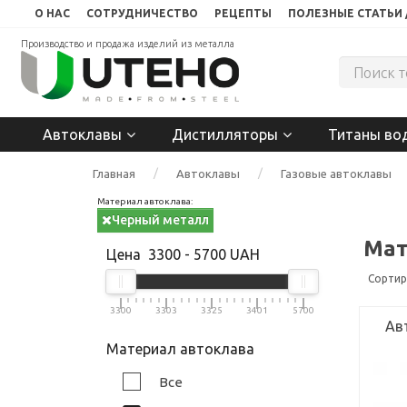
О НАС
СОТРУДНИЧЕСТВО
РЕЦЕПТЫ
ПОЛЕЗНЫЕ СТАТЬИ 
Производство и продажа изделий из металла
Автоклавы
Дистилляторы
Титаны во
Главная
Автоклавы
Газовые автоклавы
Материал автоклава:
Черный металл
Мат
Цена
3300
-
5700
UAH
Сортир
3300
3303
3325
3401
5700
Ав
Материал автоклава
Все