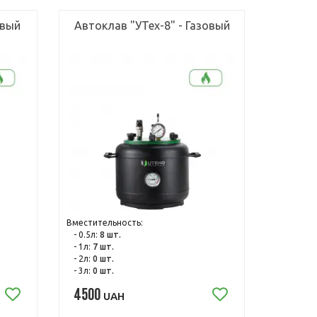
овый
Автоклав "УТех-8" - Газовый
Вместительность:
- 0.5л:
8 шт.
- 1л:
7 шт.
- 2л:
0 шт.
- 3л:
0 шт.
4500
UAH