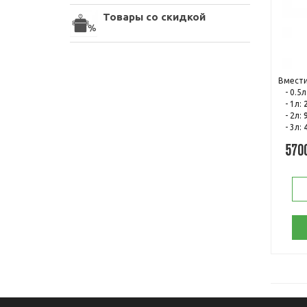
Товары со скидкой
Вмести
- 0.5л
- 1л:
- 2л:
- 3л:
570