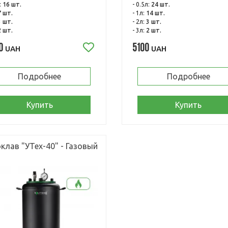
:
16 шт.
- 0.5л:
24 шт.
7 шт.
- 1л:
14 шт.
3 шт.
- 2л:
3 шт.
2 шт.
- 3л:
2 шт.
0
5100
UAH
UAH
Подробнее
Подробнее
Купить
Купить
клав "УТех-40" - Газовый