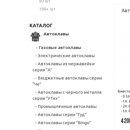
60 шт
100+ шт
Авт
КАТАЛОГ
Автоклавы
- Газовые автоклавы
- Электрические автоклавы
- Автоклавы из нержавейки
серии "А"
- Бюджетные автоклавы серии
"Че"
Вмести
- Автоклавы с черного металла
- 0.5л
серии "УТех"
- 1л:
- Промышленные автоклавы
- 2л:
- 3л:
- Автоклавы серии "Гуд"
420
- Автоклавы серии "Bingo"