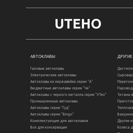
UTEHO
АВТОКЛАВЫ
ДРУГИЕ
Газовые автоклавы
Дистилл
Электрические автоклавы
Сыровар
Автоклавы из нержавейки серии "А"
Перегон
Бюджетные автоклавы серии "Че"
Паровод
Автоклавы с черного металла серии "УТех"
Титаны 
Промышленные автоклавы
Пригото
Автоклавы серии "Гуд"
Теплоак
Автоклавы серии "Bingo"
Вакуумн
Комплектующие для автоклавов
Другие и
Все для консервации
Колеса 