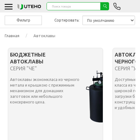
Фильтр
Сортировать:
Главная
Автоклавы
БЮДЖЕТНЫЕ
АВТОКЛА
АВТОКЛАВЫ
ЧЕРНОГО
СЕРИЯ "ЧЕ"
СЕРИЯ "УТ
Автоклавы экономкласа из черного
Доступные а
метала и крышкою с прижимным
класса из че
механизмом для домашних
широкой гор
заготовок или небольшого
загрузки бан
консервного цеха.
конструкция
и удобных з