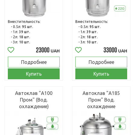
Вместительность:
Вместительность:
- 0.5л:
95 шт.
- 0.5л:
95 шт.
- 1л:
39 шт.
- 1л:
39 шт.
- 2л:
18 шт.
- 2л:
18 шт.
- 3л:
10 шт.
- 3л:
10 шт.
23000
33000
UAH
UAH
Подробнее
Подробнее
Купить
Купить
Автоклав "А100
Автоклав "А185
Пром" (Вод.
Пром" Вод.
охлаждение)
охлаждение