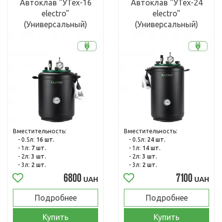
Автоклав "УТех-16
Автоклав "УТех-24
electro"
electro"
(Универсальный)
(Универсальный)
Вместительность:
Вместительность:
- 0.5л:
16 шт.
- 0.5л:
24 шт.
- 1л:
7 шт.
- 1л:
14 шт.
- 2л:
3 шт.
- 2л:
3 шт.
- 3л:
2 шт.
- 3л:
2 шт.
6800
7100
UAH
UAH
Подробнее
Подробнее
Купить
Купить