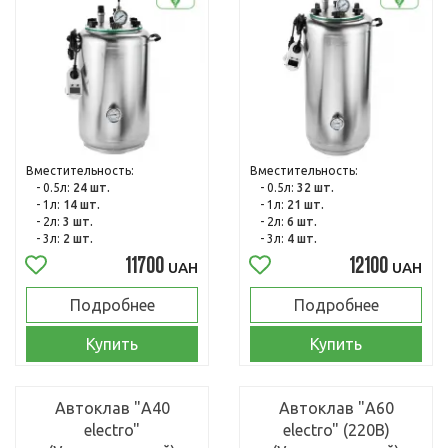
Вместительность:
Вместительность:
- 0.5л:
24 шт.
- 0.5л:
32 шт.
- 1л:
14 шт.
- 1л:
21 шт.
- 2л:
3 шт.
- 2л:
6 шт.
- 3л:
2 шт.
- 3л:
4 шт.
11700
12100
UAH
UAH
Подробнее
Подробнее
Купить
Купить
Автоклав "А40
Автоклав "А60
electro"
electro" (220В)