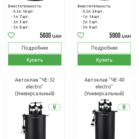
Вместительность:
Вместительность:
- 0.5л:
16 шт.
- 0.5л:
24 шт.
- 1л:
7 шт.
- 1л:
14 шт.
- 2л:
3 шт.
- 2л:
3 шт.
- 3л:
0 шт.
- 3л:
0 шт.
5600
5900
UAH
UAH
Подробнее
Подробнее
Купить
Купить
Автоклав "ЧЕ-32
Автоклав "ЧЕ-40
electro"
electro"
(Универсальный)
(Универсальный)