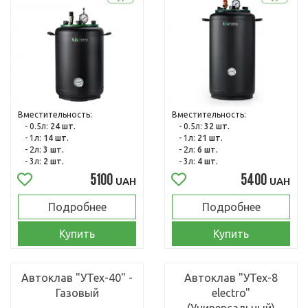
Вместительность:
Вместительность:
- 0.5л:
24 шт.
- 0.5л:
32 шт.
- 1л:
14 шт.
- 1л:
21 шт.
- 2л:
3 шт.
- 2л:
6 шт.
- 3л:
2 шт.
- 3л:
4 шт.
5100
5400
UAH
UAH
Подробнее
Подробнее
Купить
Купить
Автоклав "УТех-40" -
Автоклав "УТех-8
Газовый
electro"