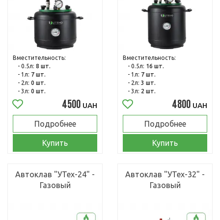
Вместительность:
Вместительность:
- 0.5л:
8 шт.
- 0.5л:
16 шт.
- 1л:
7 шт.
- 1л:
7 шт.
- 2л:
0 шт.
- 2л:
3 шт.
- 3л:
0 шт.
- 3л:
2 шт.
4500
4800
UAH
UAH
Подробнее
Подробнее
Купить
Купить
Автоклав "УТех-24" -
Автоклав "УТех-32" -
Газовый
Газовый