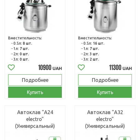
Вместительность:
Вместительность:
- 0.5л:
8 шт.
- 0.5л:
16 шт.
- 1л:
7 шт.
- 1л:
7 шт.
- 2л:
0 шт.
- 2л:
3 шт.
- 3л:
0 шт.
- 3л:
2 шт.
10900
11300
UAH
UAH
Подробнее
Подробнее
Купить
Купить
Автоклав "А24
Автоклав "А32
electro"
electro"
(Универсальный)
(Универсальный)