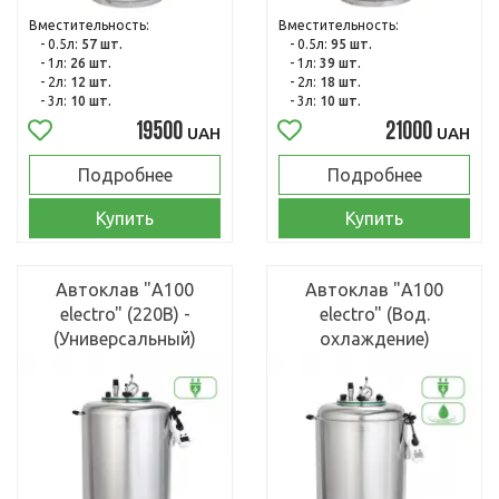
Вместительность:
Вместительность:
- 0.5л:
57 шт.
- 0.5л:
95 шт.
- 1л:
26 шт.
- 1л:
39 шт.
- 2л:
12 шт.
- 2л:
18 шт.
- 3л:
10 шт.
- 3л:
10 шт.
19500
21000
UAH
UAH
Подробнее
Подробнее
Купить
Купить
Автоклав "А100
Автоклав "А100
electro" (220В) -
electro" (Вод.
(Универсальный)
охлаждение)