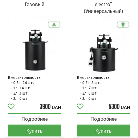
Газовый
electro"
(Универсальный)
Вместительность:
Вместительность:
- 0.5л:
24 шт.
- 0.5л:
8 шт.
- 1л:
14 шт.
- 1л:
7 шт.
- 2л:
3 шт.
- 2л:
0 шт.
- 3л:
0 шт.
- 3л:
0 шт.
3900
5300
UAH
UAH
Подробнее
Подробнее
Купить
Купить