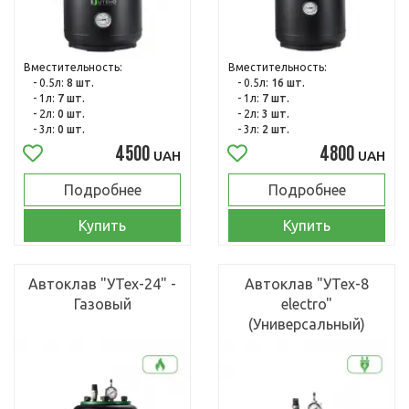
Вместительность:
Вместительность:
- 0.5л:
8 шт.
- 0.5л:
16 шт.
- 1л:
7 шт.
- 1л:
7 шт.
- 2л:
0 шт.
- 2л:
3 шт.
- 3л:
0 шт.
- 3л:
2 шт.
4500
4800
UAH
UAH
Подробнее
Подробнее
Купить
Купить
Автоклав "УТех-24" -
Автоклав "УТех-8
Газовый
electro"
(Универсальный)