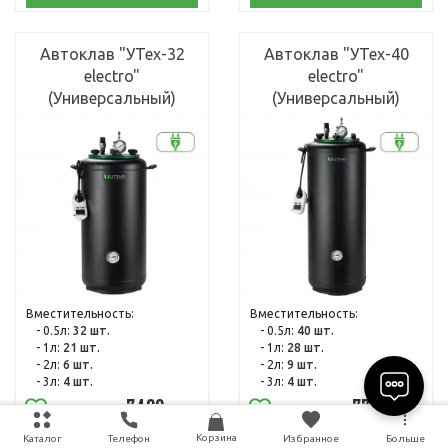
Автоклав "УТех-32
Автоклав "УТех-40
electro"
electro"
(Универсальный)
(Универсальный)
Вместительность:
Вместительность:
- 0.5л:
32 шт.
- 0.5л:
40 шт.
- 1л:
21 шт.
- 1л:
28 шт.
- 2л:
6 шт.
- 2л:
9 шт.
- 3л:
4 шт.
- 3л:
4 шт.
7400
7700
UAH
UAH
Корзина
Каталог
Телефон
Избранное
Больше