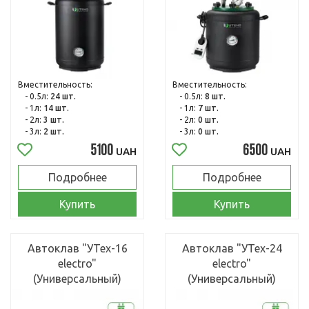
Вместительность:
Вместительность:
- 0.5л:
24 шт.
- 0.5л:
8 шт.
- 1л:
14 шт.
- 1л:
7 шт.
- 2л:
3 шт.
- 2л:
0 шт.
- 3л:
2 шт.
- 3л:
0 шт.
5100
6500
UAH
UAH
Подробнее
Подробнее
Купить
Купить
Автоклав "УТех-16
Автоклав "УТех-24
electro"
electro"
(Универсальный)
(Универсальный)