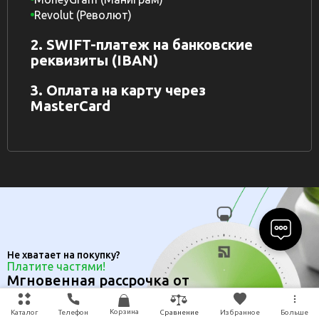
Revolut (Револют)
2. SWIFT-платеж на банковские
реквизиты (IBAN)
3. Оплата на карту через
MasterCard
Не хватает на покупку?
Платите частями!
Мгновенная рассрочка от
ПРИВАТ БАНКА
Корзина
Каталог
Телефон
Избранное
Больше
Сравнение
Подробнее