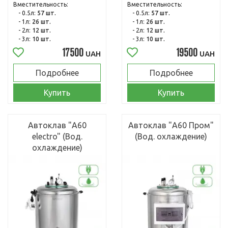
Вместительность:
Вместительность:
- 0.5л:
57 шт.
- 0.5л:
57 шт.
- 1л:
26 шт.
- 1л:
26 шт.
- 2л:
12 шт.
- 2л:
12 шт.
- 3л:
10 шт.
- 3л:
10 шт.
17500
19500
UAH
UAH
Подробнее
Подробнее
Купить
Купить
Автоклав "А60
Автоклав "А60 Пром"
electro" (Вод.
(Вод. охлаждение)
охлаждение)