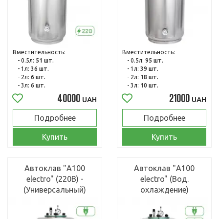
Вместительность:
Вместительность:
- 0.5л:
51 шт.
- 0.5л:
95 шт.
- 1л:
36 шт.
- 1л:
39 шт.
- 2л:
6 шт.
- 2л:
18 шт.
- 3л:
6 шт.
- 3л:
10 шт.
40000
21000
UAH
UAH
Подробнее
Подробнее
Купить
Купить
Автоклав "А100
Автоклав "А100
electro" (220В) -
electro" (Вод.
(Универсальный)
охлаждение)