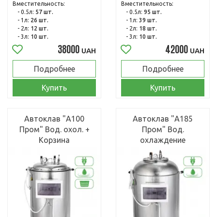
Вместительность:
Вместительность:
- 0.5л:
57 шт.
- 0.5л:
95 шт.
- 1л:
26 шт.
- 1л:
39 шт.
- 2л:
12 шт.
- 2л:
18 шт.
- 3л:
10 шт.
- 3л:
10 шт.
38000
42000
UAH
UAH
Подробнее
Подробнее
Купить
Купить
Автоклав "А100
Автоклав "А185
Пром" Вод. охол. +
Пром" Вод.
Корзина
охлаждение