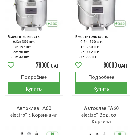
Вместительность:
Вместительность:
- 0.5л:
350 шт.
- 0.5л:
500 шт.
- 1л:
192 шт.
- 1л:
280 шт.
- 2л:
90 шт.
- 2л:
132 шт.
- 3л:
44 шт.
- 3л:
66 шт.
78000
90000
UAH
UAH
Подробнее
Подробнее
Купить
Купить
Автоклав "А60
Автоклав "А60
electro" с Корзинами
electro" Вод. ох. +
Корзина