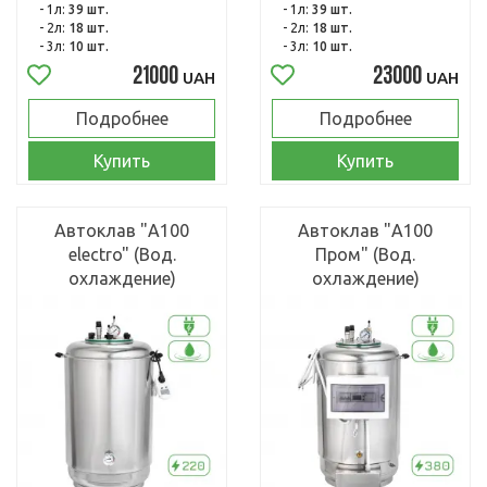
- 1л:
39 шт.
- 1л:
39 шт.
- 2л:
18 шт.
- 2л:
18 шт.
- 3л:
10 шт.
- 3л:
10 шт.
21000
23000
UAH
UAH
Подробнее
Подробнее
Купить
Купить
Автоклав "А100
Автоклав "А100
electro" (Вод.
Пром" (Вод.
охлаждение)
охлаждение)