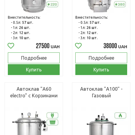
Вместительность:
Вместительность:
- 0.5л:
57 шт.
- 0.5л:
57 шт.
- 1л:
26 шт.
- 1л:
26 шт.
- 2л:
12 шт.
- 2л:
12 шт.
- 3л:
10 шт.
- 3л:
10 шт.
27500
38000
UAH
UAH
Подробнее
Подробнее
Купить
Купить
Автоклав "А60
Автоклав "А100" -
electro" с Корзинами
Газовый