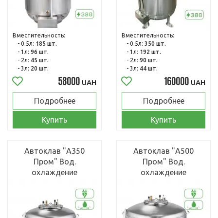
Вместительность:
Вместительность:
- 0.5л:
185 шт.
- 0.5л:
350 шт.
- 1л:
96 шт.
- 1л:
192 шт.
- 2л:
45 шт.
- 2л:
90 шт.
- 3л:
20 шт.
- 3л:
44 шт.
58000
160000
UAH
UAH
Подробнее
Подробнее
Купить
Купить
Автоклав "А350
Автоклав "А500
Пром" Вод.
Пром" Вод.
охлаждение
охлаждение