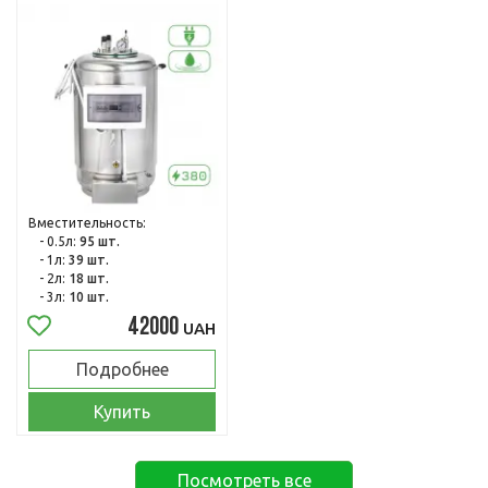
Вместительность:
- 0.5л:
95 шт.
- 1л:
39 шт.
- 2л:
18 шт.
- 3л:
10 шт.
42000
UAH
Подробнее
Купить
Посмотреть все