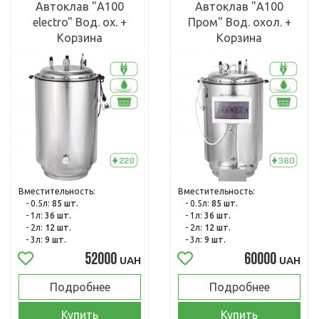
Автоклав "А100
Автоклав "А100
electro" Вод. ох. +
Пром" Вод. охол. +
Корзина
Корзина
Вместительность:
Вместительность:
- 0.5л:
85 шт.
- 0.5л:
85 шт.
- 1л:
36 шт.
- 1л:
36 шт.
- 2л:
12 шт.
- 2л:
12 шт.
- 3л:
9 шт.
- 3л:
9 шт.
52000
60000
UAH
UAH
Подробнее
Подробнее
Купить
Купить