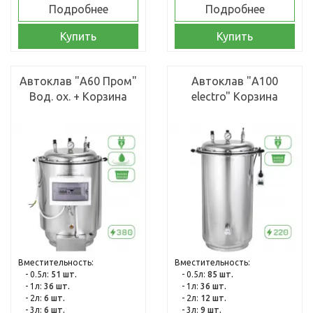
Подробнее
Подробнее
Купить
Купить
Автоклав "А60 Пром"
Автоклав "А100
Вод. ох. + Корзина
electro" Корзина
Вместительность:
Вместительность:
- 0.5л:
51 шт.
- 0.5л:
85 шт.
- 1л:
36 шт.
- 1л:
36 шт.
- 2л:
6 шт.
- 2л:
12 шт.
- 3л:
6 шт.
- 3л:
9 шт.