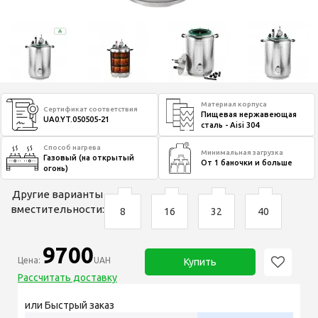
Материал корпуса
Сертификат соответствия
Пищевая нержавеющая
UA0.YT.050505-21
сталь - Aisi 304
Способ нагрева
Минимальная загрузка
Газовый (на открытый
От 1 баночки и больше
огонь)
Другие варианты
вместительности:
8
16
32
40
9700
Цена:
UAH
Купить
Рассчитать доставку
или Быстрый заказ