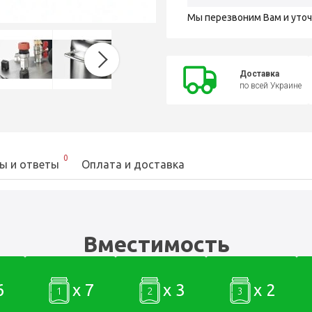
Мы перезвоним Вам и уто
Доставка
по всей Украине
0
ы и ответы
Оплата и доставка
Вместимость
6
x 7
x 3
x 2
1
2
3