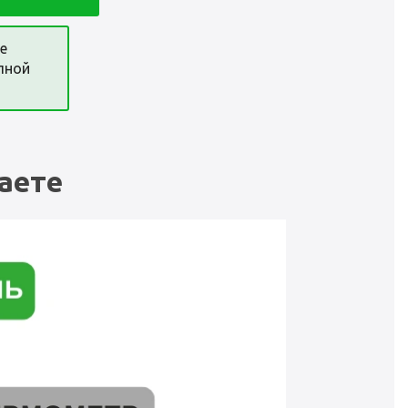
е
лной
аете