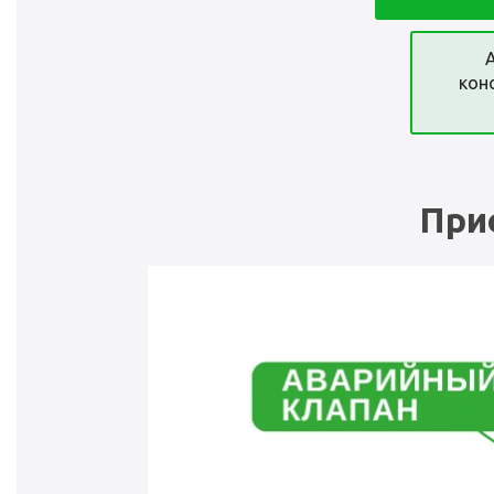
кон
При