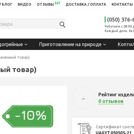
527
/ БЛОГ
ВИДЕО
ОТЗЫВЫ
ДОСТАВКА / ОПЛАТА
КОНТАКТЫ
(050) 376-
Работаем с 08:00 
Каждый день. Без
догрейные
Приготовление на природе
Копти
уцененный товар)
ный товар)
Рейтинг издел
-
0 отзывов
Сертификат соот
UA0.YT.050505-21