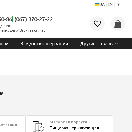
▾
UA
|
EN
|
60-86
(067) 370-27-22
до 20:00
 выходных! Звоните сейчас!
льни
Все для консервации
Другие товары
ия
Материал корпуса
ветствия
Пищевая нержавеющая