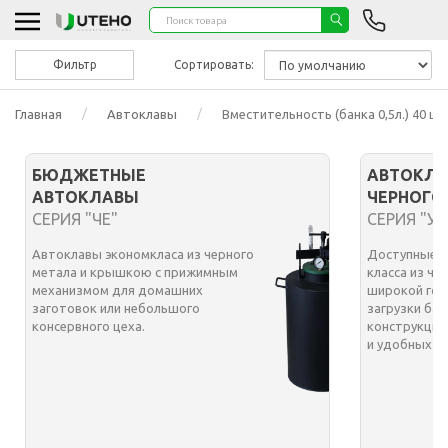
Фильтр
Сортировать:
Главная
Автоклавы
Вместительность (банка 0,5л.) 40 шт
БЮДЖЕТНЫЕ
АВТОКЛА
АВТОКЛАВЫ
ЧЕРНОГО
СЕРИЯ "ЧЕ"
СЕРИЯ "УТ
Автоклавы экономкласа из черного
Доступные а
метала и крышкою с прижимным
класса из че
механизмом для домашних
широкой гор
заготовок или небольшого
загрузки бан
консервного цеха.
конструкция
и удобных з