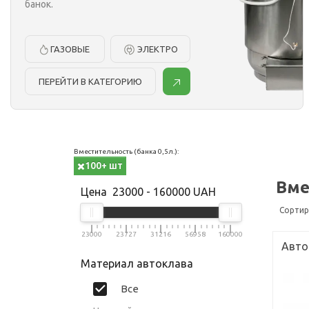
банок.
ГАЗОВЫЕ
ЭЛЕКТРО
ПЕРЕЙТИ В КАТЕГОРИЮ
Вместительность (банка 0,5л.):
100+ шт
Вме
Цена
23000
-
160000
UAH
Сортир
23000
23727
31216
56958
160000
Авток
Материал автоклава
Все