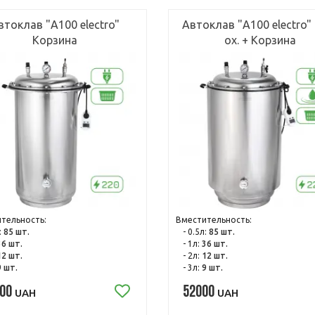
втоклав "А100 electro"
Автоклав "А100 electro"
Корзина
ох. + Корзина
тельность:
Вместительность:
:
85 шт.
- 0.5л:
85 шт.
36 шт.
- 1л:
36 шт.
12 шт.
- 2л:
12 шт.
9 шт.
- 3л:
9 шт.
00
52000
UAH
UAH