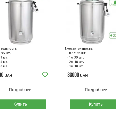
тельность:
Вместительность:
:
95 шт.
- 0.5л:
95 шт.
39 шт.
- 1л:
39 шт.
18 шт.
- 2л:
18 шт.
10 шт.
- 3л:
10 шт.
00
33000
UAH
UAH
Подробнее
Подробнее
Купить
Купить