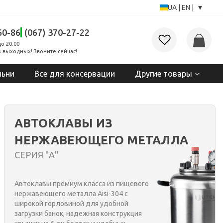
▾
UA
|
EN
|
60-86
(067) 370-27-22
до 20:00
 выходных! Звоните сейчас!
льни
Все для консервации
Другие товары
АВТОКЛАВЫ ИЗ
НЕРЖАВЕЮЩЕГО МЕТАЛЛА
СЕРИЯ "А"
Автоклавы премиум класса из пищевого
нержавеющего металла Aisi-304 с
широкой горловиной для удобной
загрузки банок, надежная конструкция