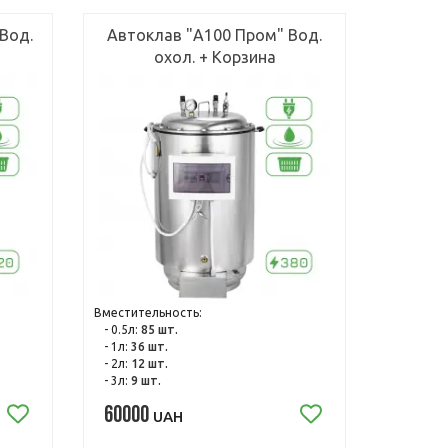
 Вод.
Автоклав "А100 Пром" Вод.
охол. + Корзина
Вместительность:
- 0.5л:
85 шт.
- 1л:
36 шт.
- 2л:
12 шт.
- 3л:
9 шт.
60000
UAH