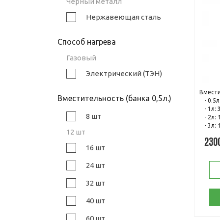
Черный металл
Нержавеющая сталь
Способ нагрева
Газовый
Электрический (ТЭН)
Вмести
Вместительность (банка 0,5л.)
- 0.5л
- 1л:
8 шт
- 2л:
- 3л:
12 шт
230
16 шт
24 шт
32 шт
40 шт
60 шт