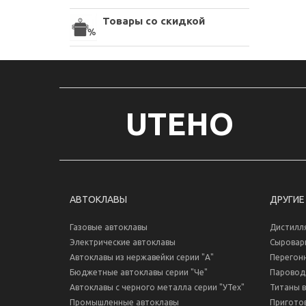
Товары со скидкой
UTEHO
АВТОКЛАВЫ
ДРУГИЕ
Газовые автоклавы
Дистилл
Электрические автоклавы
Сыровар
Автоклавы из нержавейки серии "А"
Перегон
Бюджетные автоклавы серии "Че"
Паровод
Автоклавы с черного металла серии "УТех"
Титаны 
Промышленные автоклавы
Пригото