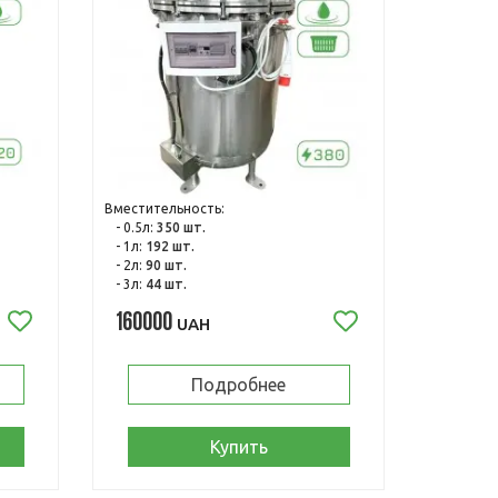
Вместительность:
- 0.5л:
350 шт.
- 1л:
192 шт.
- 2л:
90 шт.
- 3л:
44 шт.
160000
UAH
Подробнее
Купить