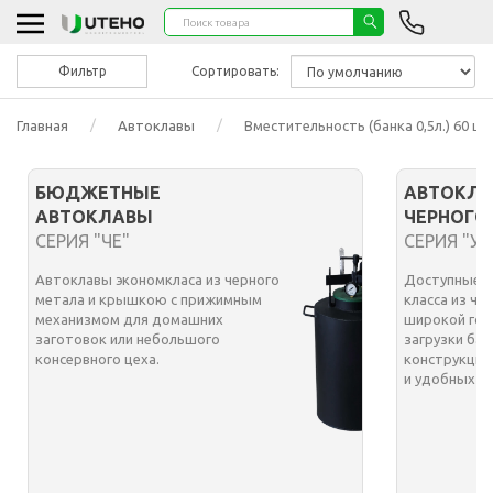
Фильтр
Сортировать:
Главная
Автоклавы
Вместительность (банка 0,5л.) 60 шт
БЮДЖЕТНЫЕ
АВТОКЛА
АВТОКЛАВЫ
ЧЕРНОГО
СЕРИЯ "ЧЕ"
СЕРИЯ "УТ
Автоклавы экономкласа из черного
Доступные а
метала и крышкою с прижимным
класса из че
механизмом для домашних
широкой гор
заготовок или небольшого
загрузки бан
консервного цеха.
конструкция
и удобных з