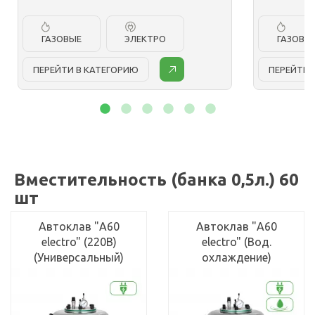
ГАЗОВЫЕ
ЭЛЕКТРО
ГАЗОВЫ
ПЕРЕЙТИ В КАТЕГОРИЮ
ПЕРЕЙТИ 
Вместительность (банка 0,5л.) 60
шт
Автоклав "А60
Автоклав "А60
electro" (220В)
electro" (Вод.
(Универсальный)
охлаждение)