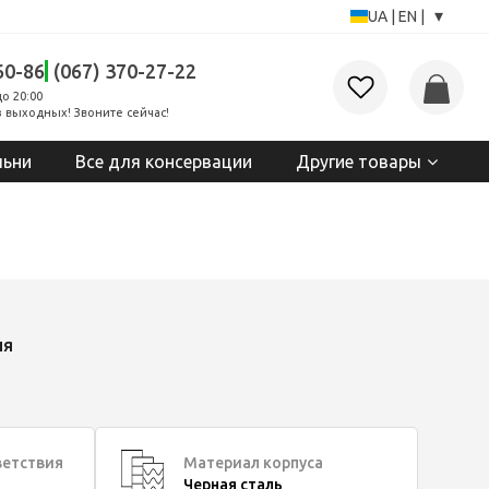
▾
UA
|
EN
|
60-86
(067) 370-27-22
до 20:00
 выходных! Звоните сейчас!
льни
Все для консервации
Другие товары
ия
ветствия
Материал корпуса
Черная сталь