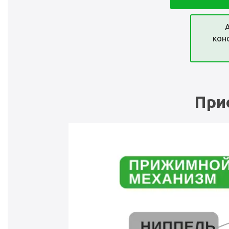
кон
При