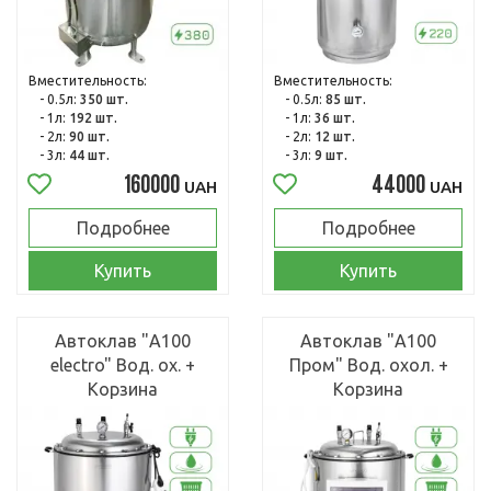
Вместительность:
Вместительность:
- 0.5л:
350 шт.
- 0.5л:
85 шт.
- 1л:
192 шт.
- 1л:
36 шт.
- 2л:
90 шт.
- 2л:
12 шт.
- 3л:
44 шт.
- 3л:
9 шт.
160000
44000
UAH
UAH
Подробнее
Подробнее
Купить
Купить
Автоклав "А100
Автоклав "А100
electro" Вод. ох. +
Пром" Вод. охол. +
Корзина
Корзина