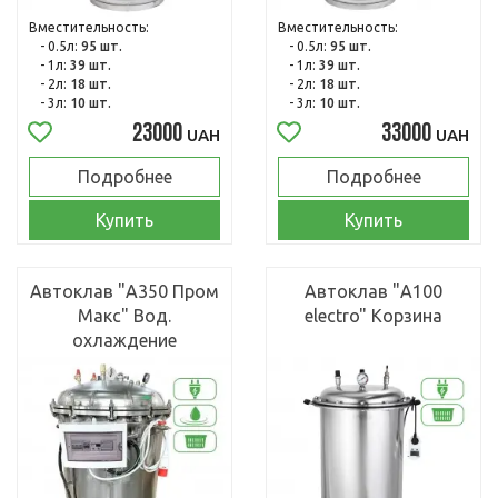
Вместительность:
Вместительность:
- 0.5л:
95 шт.
- 0.5л:
95 шт.
- 1л:
39 шт.
- 1л:
39 шт.
- 2л:
18 шт.
- 2л:
18 шт.
- 3л:
10 шт.
- 3л:
10 шт.
23000
33000
UAH
UAH
Подробнее
Подробнее
Купить
Купить
Автоклав "А350 Пром
Автоклав "А100
Макс" Вод.
electro" Корзина
охлаждение