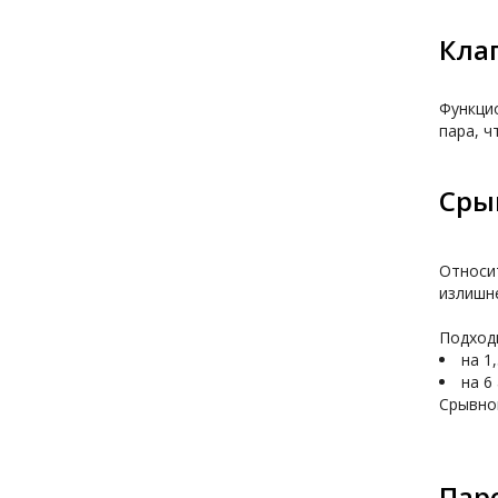
Кла
Функцио
пара, ч
Сры
Относи
излишне
Подходи
на 1
на 6
Срывной
Пар