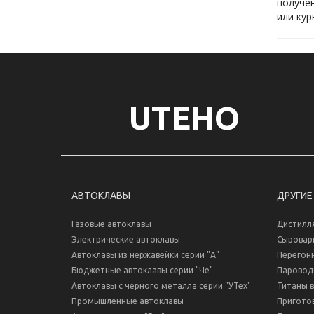
получен
UTEHO
АВТОКЛАВЫ
ДРУГИЕ
Газовые автоклавы
Дистилл
Электрические автоклавы
Сыровар
Автоклавы из нержавейки серии "А"
Перегон
Бюджетные автоклавы серии "Че"
Паровод
Автоклавы с черного металла серии "УТех"
Титаны 
Промышленные автоклавы
Пригото