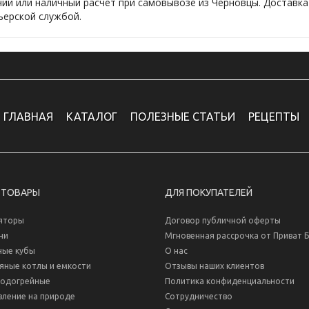
ии или наличный расчет при самовывозе из Черновцы. Доставка
ГЛАВНАЯ
КАТАЛОГ
ПОЛЕЗНЫЕ СТАТЬИ
РЕЦЕПТЫ
 ТОВАРЫ
ДЛЯ ПОКУПАТЕЛЕЙ
яторы
Договор публичной оферты
ни
Мгновенная рассрочка от Приват 
ные кубы
О нас
яные котлы и емкости
Отзывы наших клиентов
водогрейные
Политика конфиденциальности
вление на природе
Сотрудничество