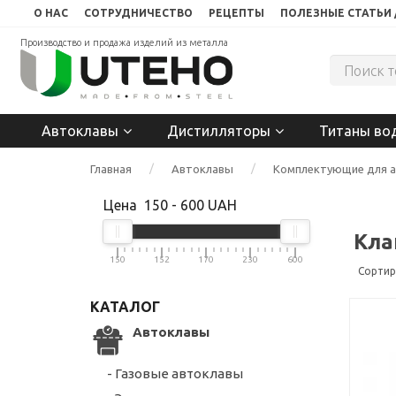
О НАС
СОТРУДНИЧЕСТВО
РЕЦЕПТЫ
ПОЛЕЗНЫЕ СТАТЬИ 
Производство и продажа изделий из металла
Автоклавы
Дистилляторы
Титаны во
Главная
Автоклавы
Комплектующие для 
Цена
150
-
600
UAH
Кла
150
152
170
230
600
Сортир
КАТАЛОГ
Автоклавы
- Газовые автоклавы