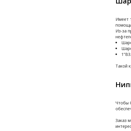
Шар
Имеет т
помощь
Из-за п
нефтепе
Шаро
Шаро
1”ВЗ
Нип
Чтобы С
обеспеч
Заказ м
интере