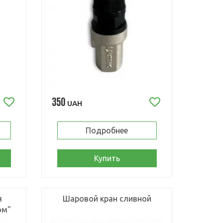
350
UAH
Подробнее
Купить
я
Шаровой кран сливной
ом"