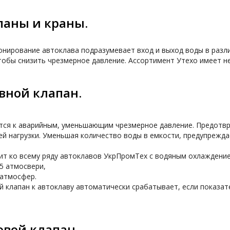
паны и краны.
нирование автоклава подразумевает вход и выход воды в различ
тобы снизить чрезмерное давление. Ассортимент Утехо имеет не
вной клапан.
тся к аварийным, уменьшающим чрезмерное давление. Предотвра
й нагрузки. Уменьшая количество воды в емкости, предупрежда
т ко всему ряду автоклавов УкрПромТех с водяным охлаждением
,5 атмосвери,
 атмосфер.
 клапан к автоклаву автоматически срабатывает, если показат
овой клапан.