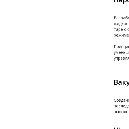
Разрабо
жидкост
таре с 
режиме 
Принцип
уменьши
управля
Вак
Создано
последо