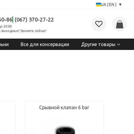
▾
UA
|
EN
|
60-86
(067) 370-27-22
до 20:00
 выходных! Звоните сейчас!
льни
Все для консервации
Другие товары
Срывной клапан 6 bar