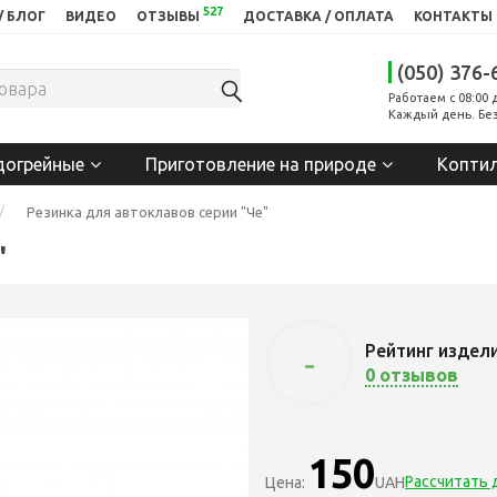
527
/ БЛОГ
ВИДЕО
ОТЗЫВЫ
ДОСТАВКА / ОПЛАТА
КОНТАКТЫ
(050) 376-
Работаем с 08:00 
Каждый день. Без
догрейные
Приготовление на природе
Копти
Резинка для автоклавов серии "Че"
"
Рейтинг издел
-
0 отзывов
150
Рассчитать 
Цена:
UAH