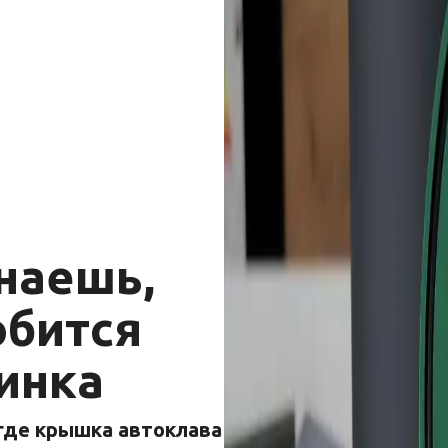
наешь,
обится
инка
 где крышка автоклава