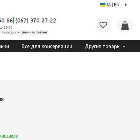
▾
UA
|
EN
|
60-86
(067) 370-27-22
до 20:00
 выходных! Звоните сейчас!
льни
Все для консервации
Другие товары
ия
доставку