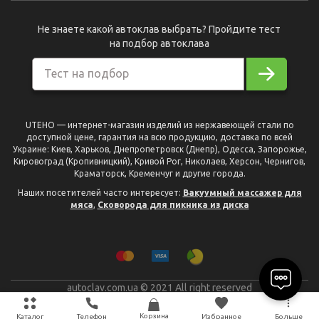
Не знаете какой автоклав выбрать? Пройдите тест
на подбор автоклава
Тест на подбор
UTEHO — интернет-магазин изделий из нержавеющей стали по
доступной цене, гарантия на всю продукцию, доставка по всей
Украине: Киев, Харьков, Днепропетровск (Днепр), Одесса, Запорожье,
Кировоград (Кропивницкий), Кривой Рог, Николаев, Херсон, Чернигов,
Краматорск, Кременчуг и другие города.
Наших посетителей часто интересует:
Вакуумный массажер для
мяса
,
Сковорода для пикника из диска
autoclav.com.ua © 2021 All right reserved
разработано
Plan B
Корзина
Каталог
Телефон
Избранное
Больше