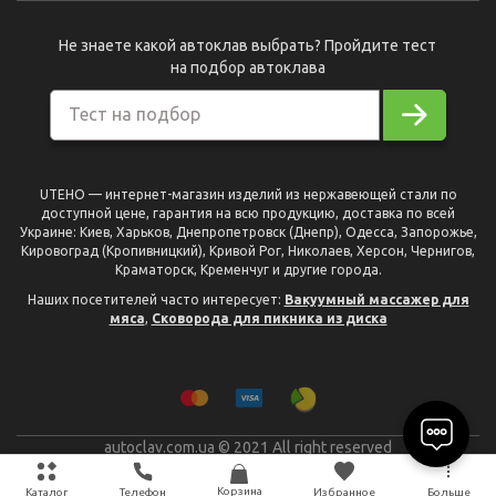
Не знаете какой автоклав выбрать? Пройдите тест
на подбор автоклава
Тест на подбор
UTEHO — интернет-магазин изделий из нержавеющей стали по
доступной цене, гарантия на всю продукцию, доставка по всей
Украине: Киев, Харьков, Днепропетровск (Днепр), Одесса, Запорожье,
Кировоград (Кропивницкий), Кривой Рог, Николаев, Херсон, Чернигов,
Краматорск, Кременчуг и другие города.
Наших посетителей часто интересует:
Вакуумный массажер для
мяса
,
Сковорода для пикника из диска
autoclav.com.ua © 2021 All right reserved
разработано
Plan B
Корзина
Каталог
Телефон
Избранное
Больше