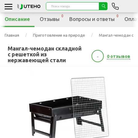
0
0
Описание
Отзывы
Вопросы и ответы
Опла
Главная
Приготовление на природе
Мангал-чемодан скл
Мангал-чемодан складной
с решеткой из
-
0 отзывов
нержавеющей стали