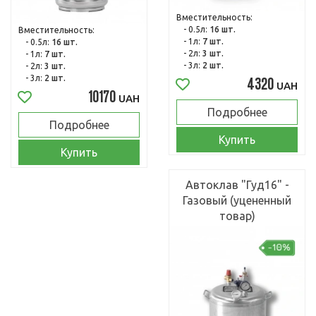
Вместительность:
- 0.5л:
16 шт.
Вместительность:
- 1л:
7 шт.
- 0.5л:
16 шт.
- 2л:
3 шт.
- 1л:
7 шт.
- 3л:
2 шт.
- 2л:
3 шт.
- 3л:
2 шт.
4320
UAH
10170
UAH
Подробнее
Подробнее
Купить
Купить
Автоклав "Гуд16" -
Газовый (уцененный
товар)