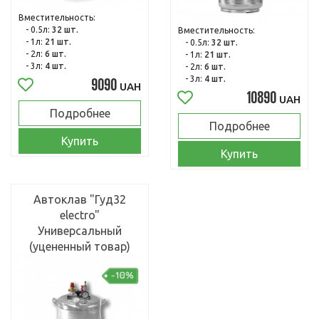
Вместительность:
- 0.5л:
32 шт.
Вместительность:
- 1л:
21 шт.
- 0.5л:
32 шт.
- 2л:
6 шт.
- 1л:
21 шт.
- 3л:
4 шт.
- 2л:
6 шт.
- 3л:
4 шт.
9090
UAH
10890
UAH
Подробнее
Подробнее
Купить
Купить
Автоклав "Гуд32
electro"
Универсальный
(уцененный товар)