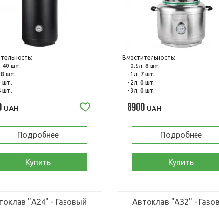
тельность:
Вместительность:
:
40 шт.
- 0.5л:
8 шт.
28 шт.
- 1л:
7 шт.
9 шт.
- 2л:
0 шт.
4 шт.
- 3л:
0 шт.
0
8900
UAH
UAH
Подробнее
Подробнее
Купить
Купить
токлав "А24" - Газовый
Автоклав "А32" - Газо