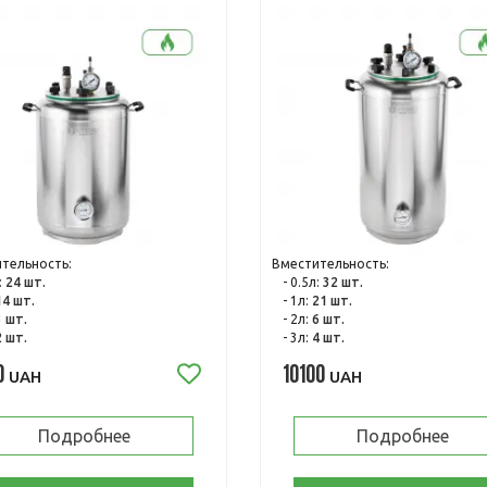
тельность:
Вместительность:
:
24 шт.
- 0.5л:
32 шт.
14 шт.
- 1л:
21 шт.
3 шт.
- 2л:
6 шт.
2 шт.
- 3л:
4 шт.
0
10100
UAH
UAH
Подробнее
Подробнее