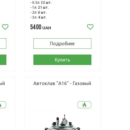
- 0.5л:
32 шт.
- 1л:
21 шт.
- 2л:
6 шт.
- 3л:
4 шт.
5400
UAH
Подробнее
Купить
вый
Автоклав "А16" - Газовый