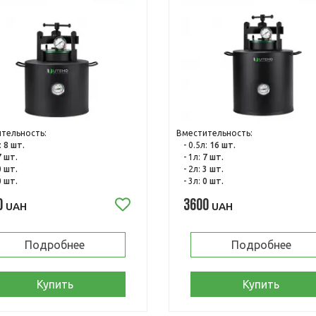
тельность:
Вместительность:
:
8 шт.
- 0.5л:
16 шт.
7 шт.
- 1л:
7 шт.
0 шт.
- 2л:
3 шт.
0 шт.
- 3л:
0 шт.
0
3600
UAH
UAH
Подробнее
Подробнее
Купить
Купить