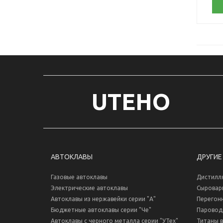
UTEHO
АВТОКЛАВЫ
ДРУГИЕ
Газовые автоклавы
Дистилл
Электрические автоклавы
Сыровар
Автоклавы из нержавейки серии "А"
Перегон
Бюджетные автоклавы серии "Че"
Паровод
Автоклавы с черного металла серии "УТех"
Титаны 