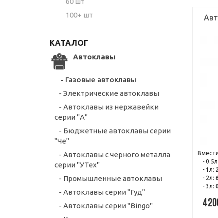
60 шт
100+ шт
Авт
КАТАЛОГ
Автоклавы
- Газовые автоклавы
- Электрические автоклавы
- Автоклавы из нержавейки
серии "А"
- Бюджетные автоклавы серии
"Че"
Вмести
- Автоклавы с черного металла
- 0.5л
серии "УТех"
- 1л:
- Промышленные автоклавы
- 2л:
- 3л:
- Автоклавы серии "Гуд"
420
- Автоклавы серии "Bingo"