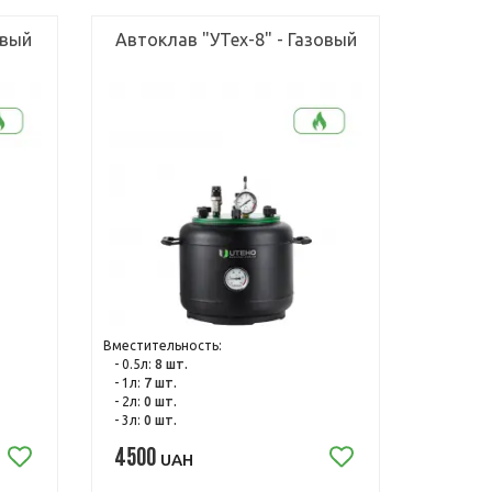
овый
Автоклав "УТех-8" - Газовый
Вместительность:
- 0.5л:
8 шт.
- 1л:
7 шт.
- 2л:
0 шт.
- 3л:
0 шт.
4500
UAH