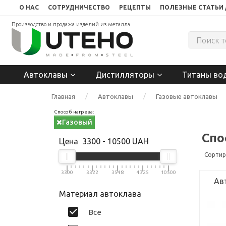
О НАС
СОТРУДНИЧЕСТВО
РЕЦЕПТЫ
ПОЛЕЗНЫЕ СТАТЬИ 
Производство и продажа изделий из металла
Автоклавы
Дистилляторы
Титаны во
Главная
Автоклавы
Газовые автоклавы
Способ нагрева:
Газовый
Спо
Цена
3300
-
10500
UAH
Сортир
3300
3322
3548
4325
10500
Ав
Материал автоклава
Все