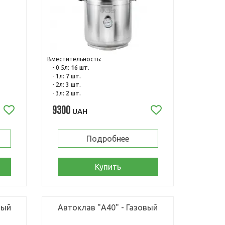
Вместительность:
- 0.5л:
16 шт.
- 1л:
7 шт.
- 2л:
3 шт.
- 3л:
2 шт.
9300
UAH
Подробнее
Купить
вый
Автоклав "А40" - Газовый