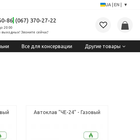
▾
UA
|
EN
|
60-86
(067) 370-27-22
до 20:00
 выходных! Звоните сейчас!
льни
Все для консервации
Другие товары
овый
Автоклав "ЧЕ-24" - Газовый