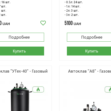
:
16 шт.
- 0.5л:
24 шт.
7 шт.
- 1л:
14 шт.
3 шт.
- 2л:
3 шт.
2 шт.
- 3л:
2 шт.
0
5100
UAH
UAH
Подробнее
Подробнее
Купить
Купить
клав "УТех-40" - Газовый
Автоклав "А8" - Газо