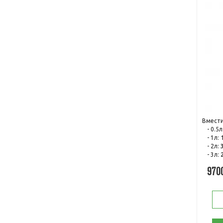
Вмести
- 0.5л
- 1л:
- 2л:
- 3л:
970