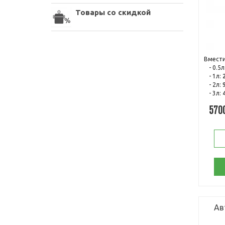
Товары со скидкой
Вмести
- 0.5л
- 1л:
- 2л:
- 3л:
570
Ав