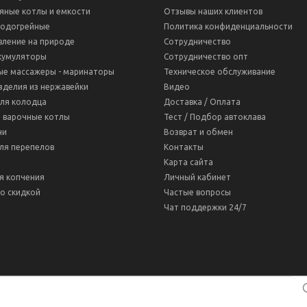
яные котлы и емкости
Отзывы наших клиентов
водогрейные
Политика конфиденциальности
вление на природе
Сотрудничество
кумуляторы
Сотрудничество опт
ые массажеры - маринаторы
Техническое обслуживание
зделия из нержавейки
Видео
для колодца
Доставка / Оплата
 варочные котлы
Тест / Подбор автоклава
ни
Возврат и обмен
ля перепелов
Контакты
Карта сайта
я копчения
Личный кабинет
о скидкой
Частые вопросы
Чат поддержки 24/7