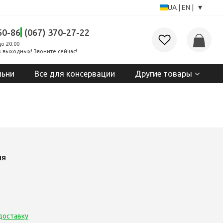
▾
UA
|
EN
|
60-86
(067) 370-27-22
до 20:00
 выходных! Звоните сейчас!
льни
Все для консервации
Другие товары
ия
доставку