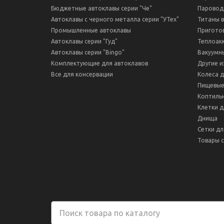
Бюджетные автоклавы серии "Че"
Паровод
Автоклавы с черного металла серии "УТех"
Титаны 
Промышленные автоклавы
Пригото
Автоклавы серии "Гуд"
Теплоак
Автоклавы серии "Bingo"
Вакуумн
Комплектующие для автоклавов
Другие и
Все для консервации
Колеса 
Пищевые
Коптиль
Клетки д
Днища
Сетки дл
Товары с