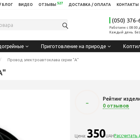
527
/ БЛОГ
ВИДЕО
ОТЗЫВЫ
ДОСТАВКА / ОПЛАТА
КОНТАКТЫ
(050) 376-
Работаем с 08:00 
Каждый день. Без
догрейные
Приготовление на природе
Копти
Провод электроавтоклава серии "А"
А"
Рейтинг издел
-
0 отзывов
350
Рассчитать 
Цена:
UAH