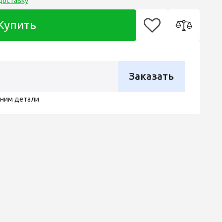
доставку
Купить
Заказать
чним детали