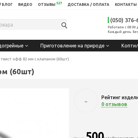
527
/ БЛОГ
ВИДЕО
ОТЗЫВЫ
ДОСТАВКА / ОПЛАТА
КОНТАКТЫ
(050) 376-
Работаем с 08:00 
Каждый день. Без
догрейные
Приготовление на природе
Копти
твист офф 82 мм с клапаном (60шт)
ом (60шт)
Рейтинг издел
-
0 отзывов
500