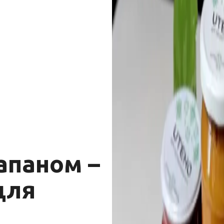
апаном –
для