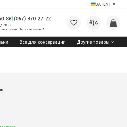
▾
UA
|
EN
|
60-86
(067) 370-27-22
до 20:00
 выходных! Звоните сейчас!
льни
Все для консервации
Другие товары
ия