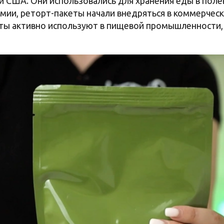
 США. Они использовались для хранения еды в поле
мии, реторт-пакеты начали внедряться в коммерчес
еты активно используют в пищевой промышленности,