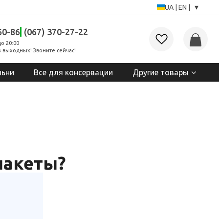
▾
UA
|
EN
|
60-86
(067) 370-27-22
до 20:00
 выходных! Звоните сейчас!
льни
Все для консервации
Другие товары
пакеты?