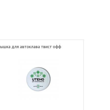
ышка для автоклава твист офф
Перегородк