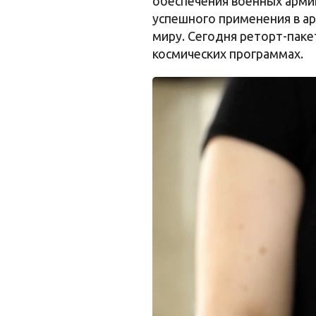
обеспечения военных армии
успешного применения в ар
миру. Сегодня реторт-пак
космических программах.