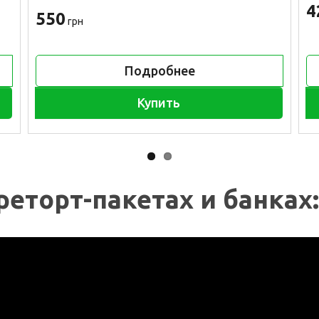
4
550
грн
Подробнее
Купить
реторт-пакетах и банках: