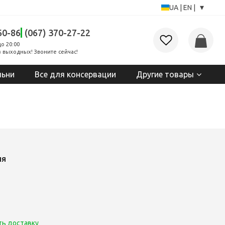
▾
UA
|
EN
|
60-86
(067) 370-27-22
до 20:00
 выходных! Звоните сейчас!
льни
Все для консервации
Другие товары
ия
ть доставку