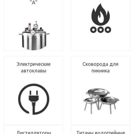
"А"
Электрические
Сковорода для
автоклавы
пикника
Дистилляторы
Титаны водогрейные