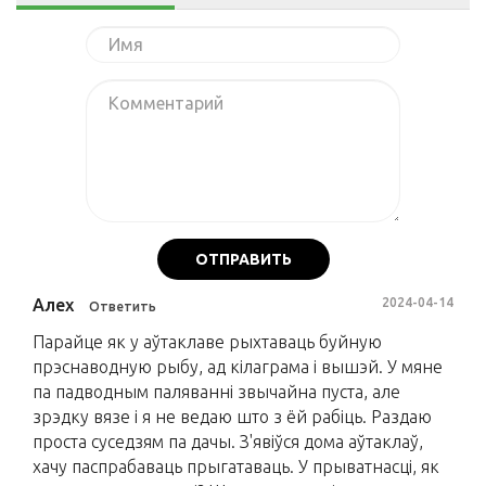
ОТПРАВИТЬ
Алех
2024-04-14
Ответить
Парайце як у аўтаклаве рыхтаваць буйную
прэснаводную рыбу, ад кілаграма і вышэй. У мяне
па падводным паляванні звычайна пуста, але
зрэдку вязе і я не ведаю што з ёй рабіць. Раздаю
проста суседзям па дачы. З'явіўся дома аўтаклаў,
хачу паспрабаваць прыгатаваць. У прыватнасці, як