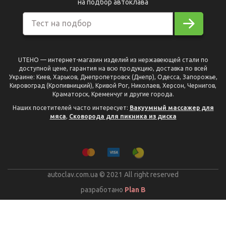
на подбор автоклава
Тест на подбор
UTEHO — интернет-магазин изделий из нержавеющей стали по
доступной цене, гарантия на всю продукцию, доставка по всей
Украине: Киев, Харьков, Днепропетровск (Днепр), Одесса, Запорожье,
Кировоград (Кропивницкий), Кривой Рог, Николаев, Херсон, Чернигов,
Краматорск, Кременчуг и другие города.
Наших посетителей часто интересует:
Вакуумный массажер для
мяса
,
Сковорода для пикника из диска
autoclav.com.ua © 2021 All right reserved
разработано
Plan B