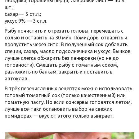
гвоздика, горошины перца, лавровый лист — по 4
шт.;
сахар — 5 ст.л.;
уксус 9% — 3 ст.л.
Рыбу почистить и отрезать головы, перемешать с
солью и оставить на 30 мин. Помидоры отварить и
пропустить через сито. В полученный сок добавить
специи, сахар, масло подсолнечника и уксус. Бычков
лучше слегка обжарить без панировки (но не до
готовности). Смешать рыбу с томатным соком,
разложить по банкам, закрыть и поставить в
автоклав.
В трёх перечисленных рецептах можно использовать
готовый томатный сок (только качественный) или
томатную пасту. Но если консервы готовятся летом,
лучше всё-таки остановить выбор на свежих
помидорах — вкус от этого только выиграет.