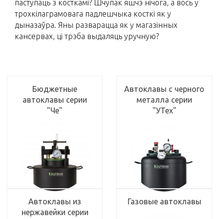
паступаць з косткамі? Шчупак яшчэ нічога, а вось у
трохкілаграмовага падлешчыка косткі як у
дыназаўра. Яны разварацца як у магазінных
кансервах, ці трэба выдаляць уручную?
Бюджетные
Автоклавы с черного
автоклавы серии
металла серии
"Че"
"УТех"
Автоклавы из
Газовые автоклавы
нержавейки серии