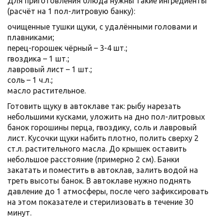
Для приготовления блюда нужны такие ингредиенты
(расчёт на 1 пол-литровую банку):
очищенные тушки щуки, с удалёнными головами и
плавниками;
перец-горошек чёрный – 3-4 шт.;
гвоздика – 1 шт.;
лавровый лист – 1 шт.;
соль – 1 ч.л.;
масло растительное.
Готовить щуку в автоклаве так: рыбу нарезать
небольшими кусками, уложить на дно пол-литровых
банок горошины перца, гвоздику, соль и лавровый
лист. Кусочки щуки набить плотно, полить сверху 2
ст.л. растительного масла. До крышек оставить
небольшое расстояние (примерно 2 см). Банки
закатать и поместить в автоклав, залить водой на
треть высоты банок. В автоклаве нужно поднять
давление до 1 атмосферы, после чего зафиксировать
на этом показателе и стерилизовать в течение 30
минут.