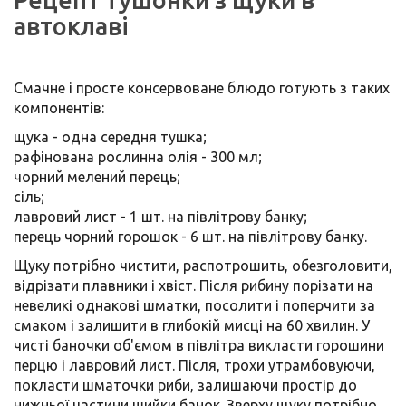
автоклаві
Смачне і просте консервоване блюдо готують з таких
компонентів:
щука - одна середня тушка;
рафінована рослинна олія - ​​300 мл;
чорний мелений перець;
сіль;
лавровий лист - 1 шт. на півлітрову банку;
перець чорний горошок - 6 шт. на півлітрову банку.
Щуку потрібно чистити, распотрошить, обезголовити,
відрізати плавники і хвіст. Після рибину порізати на
невеликі однакові шматки, посолити і поперчити за
смаком і залишити в глибокій мисці на 60 хвилин. У
чисті баночки об'ємом в півлітра викласти горошини
перцю і лавровий лист. Після, трохи утрамбовуючи,
покласти шматочки риби, залишаючи простір до
нижньої частини шийки банок. Зверху щуку потрібно