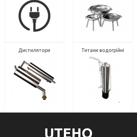
Дистилятори
Титани водогрійні
UTEHO