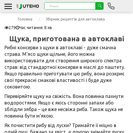
Головна
Збірник рецептів для автоклава
279
Час читання: 8 хв
Щука, приготована в автоклаві
Рибні консерви з щуки в автоклаві - дуже смачна
страва. М'ясо щуки щільне, його можна
використовувати для створення широкого спектра
страв: від стандартної консерви в маслі до паштету.
Якщо правильно приготувати цю рибу, вона розкриє
свої прекрасні смакові властивості і буде дуже
соковитою.
Перевіряйте щуку на свіжість. Вона повинна пахнути
водоростями. Якщо є якісь сторонні запахи або
зблідли зябра – це вже несвіжа риба. Також щука не
повинна бути м'якою.
Як почистити рибу від луски? Тримайте її міцно в
одній руці, бажано за хвіст, а другою знімайте луску