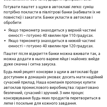
Готувати паштет з щуки в автоклаві легко: суміш
потрібно покласти в півлітрові банки (набивати їх не
повністю) і закатати. Банки укласти в автоклав і
обробити
Якщо термометр знаходиться у верхній частині
ємності – готуємо 40 хвилин при 110 градусах.
Якщо термометр знаходиться в нижній частині
ємності – готуємо 40 хвилин при 120 градусах.
Паштет після відкриття банки можна вживати так, а
можна додати в нього варене яйце і майонез: вийде
дуже смачна і ситна закуска.
Будь який рецепт консерви з щуки в автоклаві буде
доступним в домашніх умовах: досить мати надійний
сучасний прилад. Наша компанія пропонує купити
автоклав промислового виробництва: гарантовано
безпечний, сучасний і зручний. З ним процес
консервування будь-яких продуктів перетвориться в
легке і посильне для кожного завдання.