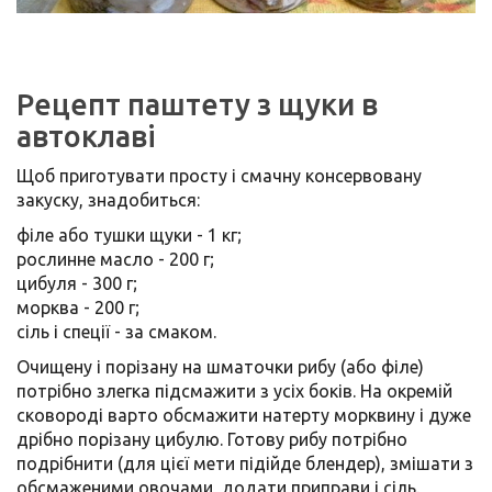
Рецепт паштету з щуки в
автоклаві
Щоб приготувати просту і смачну консервовану
закуску, знадобиться:
філе або тушки щуки - 1 кг;
рослинне масло - 200 г;
цибуля - 300 г;
морква - 200 г;
сіль і спеції - за смаком.
Очищену і порізану на шматочки рибу (або філе)
потрібно злегка підсмажити з усіх боків. На окремій
сковороді варто обсмажити натерту морквину і дуже
дрібно порізану цибулю. Готову рибу потрібно
подрібнити (для цієї мети підійде блендер), змішати з
обсмаженими овочами, додати приправи і сіль.