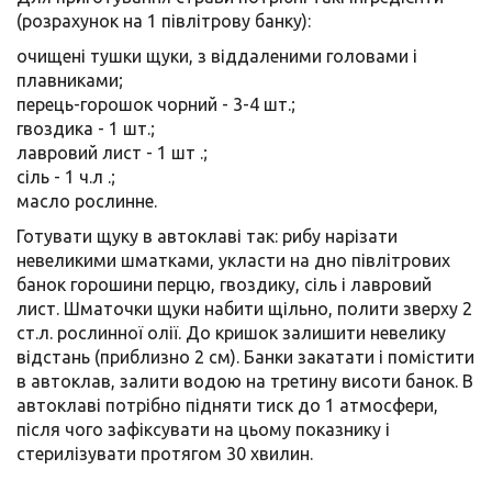
(розрахунок на 1 півлітрову банку):
очищені тушки щуки, з віддаленими головами і
плавниками;
перець-горошок чорний - 3-4 шт.;
гвоздика - 1 шт.;
лавровий лист - 1 шт .;
сіль - 1 ч.л .;
масло рослинне.
Готувати щуку в автоклаві так: рибу нарізати
невеликими шматками, укласти на дно півлітрових
банок горошини перцю, гвоздику, сіль і лавровий
лист. Шматочки щуки набити щільно, полити зверху 2
ст.л. рослинної олії. До кришок залишити невелику
відстань (приблизно 2 см). Банки закатати і помістити
в автоклав, залити водою на третину висоти банок. В
автоклаві потрібно підняти тиск до 1 атмосфери,
після чого зафіксувати на цьому показнику і
стерилізувати протягом 30 хвилин.