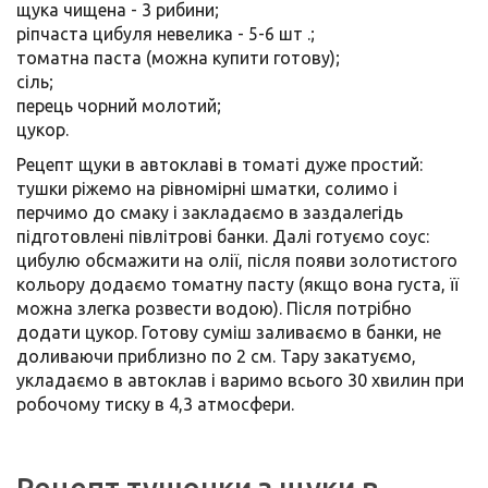
щука чищена - 3 рибини;
ріпчаста цибуля невелика - 5-6 шт .;
томатна паста (можна купити готову);
сіль;
перець чорний молотий;
цукор.
Рецепт щуки в автоклаві в томаті дуже простий:
тушки ріжемо на рівномірні шматки, солимо і
перчимо до смаку і закладаємо в заздалегідь
підготовлені півлітрові банки. Далі готуємо соус:
цибулю обсмажити на олії, після появи золотистого
кольору додаємо томатну пасту (якщо вона густа, її
можна злегка розвести водою). Після потрібно
додати цукор. Готову суміш заливаємо в банки, не
доливаючи приблизно по 2 см. Тару закатуємо,
укладаємо в автоклав і варимо всього 30 хвилин при
робочому тиску в 4,3 атмосфери.
Рецепт тушонки з щуки в