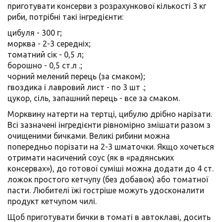
приготувати консерви з розрахункової кількості 3 кг
риби, потрібні такі інгредієнти:
цибуля - 300 г;
морква - 2-3 середніх;
томатний сік - 0,5 л;
борошно - 0,5 ст.л .;
чорний мелений перець (за смаком);
гвоздика і лавровий лист - по 3 шт .;
цукор, сіль, запашний перець - все за смаком.
Морквину натерти на тертці, цибулю дрібно нарізати.
Всі зазначені інгредієнти рівномірно змішати разом з
очищеними бичками. Великі рибини можна
попередньо порізати на 2-3 шматочки. Якщо хочеться
отримати насичений соус (як в «радянських
консервах»), до готової суміші можна додати до 4 ст.
ложок простого кетчупу (без добавок) або томатної
пасти. Любителі їжі гостріше можуть удосконалити
продукт кетчупом чилі.
Щоб приготувати бички в томаті в автоклаві, досить