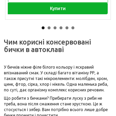
Купити
Чим корисні консервовані
бички в автоклаві
У бичків ніжне філе білого кольору і яскравий
впізнаваний смак. У складі багато вітаміну РР, а
також присутні такі мікроелементи: молібден, хром,
цинк, фтор, сірка, хлор і нікель. Одна маленька риба,
по суті, дає організму комплекс корисних речовин.
Що робити з бичками? Прибирати луску з риби не
треба, вона після смаження стане хрусткою. Це ж
стосується і зябер. Вам потрібно всього лише добре
бички промити і почистити.