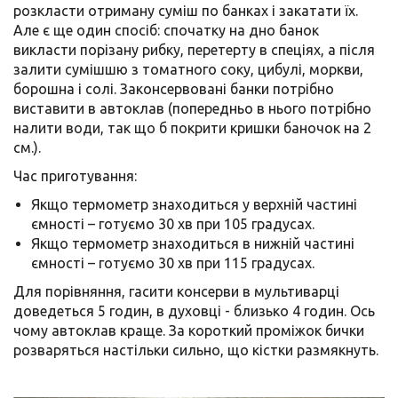
розкласти отриману суміш по банках і закатати їх.
Але є ще один спосіб: спочатку на дно банок
викласти порізану рибку, перетерту в спеціях, а після
залити сумішшю з томатного соку, цибулі, моркви,
борошна і солі. Законсервовані банки потрібно
виставити в автоклав (попередньо в нього потрібно
налити води, так що б покрити кришки баночок на 2
см.).
Час приготування:
Якщо термометр знаходиться у верхній частині
ємності – готуємо 30 хв при 105 градусах.
Якщо термометр знаходиться в нижній частині
ємності – готуємо 30 хв при 115 градусах.
Для порівняння, гасити консерви в мультиварці
доведеться 5 годин, в духовці - близько 4 годин. Ось
чому автоклав краще. За короткий проміжок бички
розваряться настільки сильно, що кістки размякнуть.