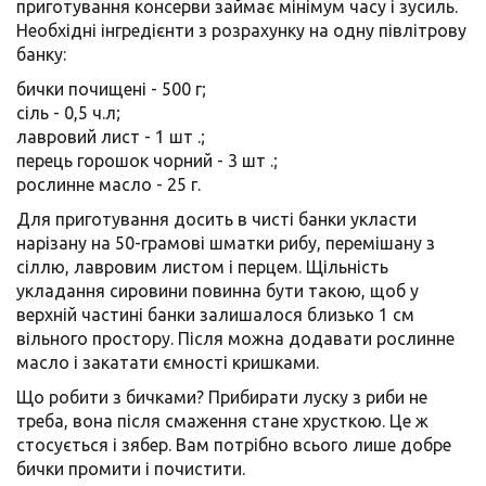
приготування консерви займає мінімум часу і зусиль.
Необхідні інгредієнти з розрахунку на одну півлітрову
банку:
бички почищені - 500 г;
сіль - 0,5 ч.л;
лавровий лист - 1 шт .;
перець горошок чорний - 3 шт .;
рослинне масло - 25 г.
Для приготування досить в чисті банки укласти
нарізану на 50-грамові шматки рибу, перемішану з
сіллю, лавровим листом і перцем. Щільність
укладання сировини повинна бути такою, щоб у
верхній частині банки залишалося близько 1 см
вільного простору. Після можна додавати рослинне
масло і закатати ємності кришками.
Що робити з бичками? Прибирати луску з риби не
треба, вона після смаження стане хрусткою. Це ж
стосується і зябер. Вам потрібно всього лише добре
бички промити і почистити.