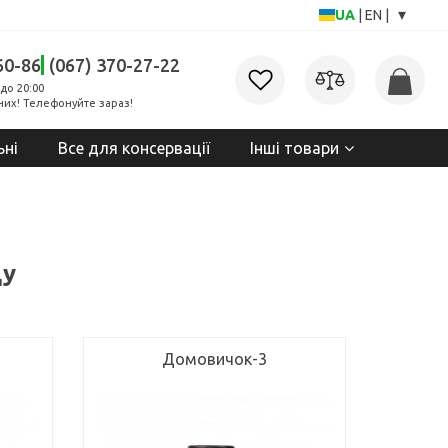
▾
UA
|
EN
|
60-86
(067) 370-27-22
до 20:00
них! Телефонуйте зараз!
ьні
Все для консервації
Інші товари
ду
Домовичок-3