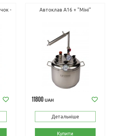
чок -
Автоклав А16 + "Міні"
11800
UAH
Детальніше
Купити