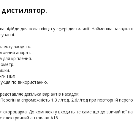
 дистилятор.
йка підійде для початківців у сфері дистиляції. Найменша насадка 
уванні.

гонний апарат.
ометр.
ушки.
нги ПВХ
редставляє декілька варіантів насадок:
 + скороварка. До комплекту входить те саме що до звичайної нас