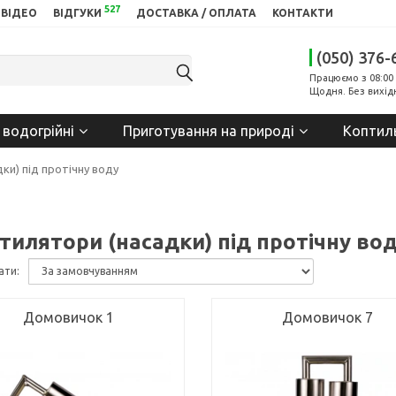
527
ВІДЕО
ВІДГУКИ
ДОСТАВКА / ОПЛАТА
КОНТАКТИ
(050) 376-
Працюємо з 08:00 
Щодня. Без вихід
 водогрійні
Приготування на природі
Коптил
ки) під протічну воду
тилятори (насадки) під протічну во
ати:
Домовичок 1
Домовичок 7