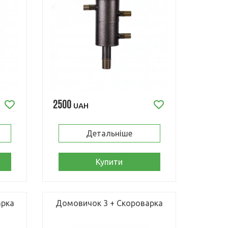
2500
UAH
Детальніше
Купити
арка
Домовичок 3 + Скороварка