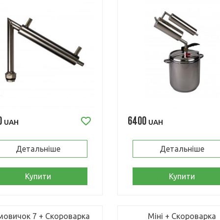
0
6400
UAH
UAH
Детальніше
Детальніше
Купити
Купити
овичок 7 + Скороварка
Міні + Скороварка