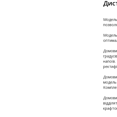
Дис
Модельн
позвол
Модельн
оптимал
Домович
градусі
напоїв.
ректифік
Домович
модель 
Комплек
Домович
відділя
крафтов