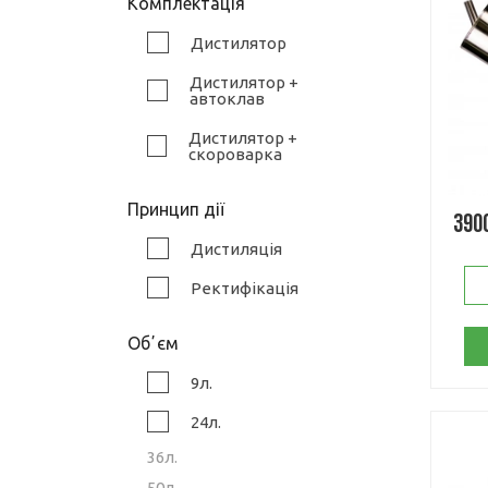
Комплектація
Дистилятор
Дистилятор +
автоклав
Дистилятор +
скороварка
Принцип дії
390
Дистиляція
Ректифікація
Обʼєм
9л.
24л.
36л.
50л.