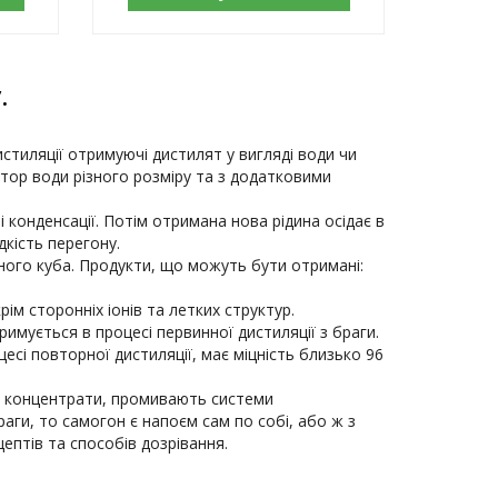
.
тиляції отримуючі дистилят у вигляді води чи 
ятор води різного розміру та з додатковими 
конденсації. Потім отримана нова рідина осідає в 
кість перегону.

ого куба. Продукти, що можуть бути отримані:

римується в процесі первинної дистиляції з браги.
і повторної дистиляції, має міцність близько 96 
 концентрати, промивають системи 
и, то самогон є напоєм сам по собі, або ж з 
птів та способів дозрівання. 
