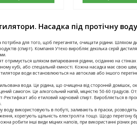
илятори. Насадка під протічну воду
 потрібна для того, щоб переганяти, очищати рідини. Шляхом дис
родуктів (спирт). Компанія Утехо виробляє декілька серій дистил
и.

т отримується шляхом випарювання рідини, осіданню на стінках і 
ному кубі, або спеціальній ємності. Кожна насадка має свою швид
стилятори води встановлюються на автоклав або іншого перегінн
ений самогон. Це алкогольний напій, міцністю 50-60 градусів. От
т-Ректифікат або етиловий харчовий спирт. Виробляється в процес
 воду використовують в побуті, заливають в праски, розводять
ення, корегують щільність електроліта тощо. Щодо перегону браг
ожна робити інші види міцних напоїв, при використанні різних реце