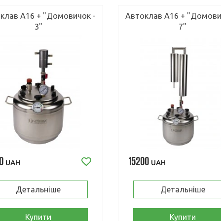
клав А16 + "Домовичок -
Автоклав А16 + "Домови
3"
7"
0
15200
UAH
UAH
Детальніше
Детальніше
Купити
Купити