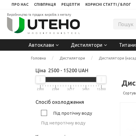
ПРО НАС
СПІВПРАЦЯ
РЕЦЕПТИ
КОРИСНІ СТАТТІ / БЛОГ
Виробництво та продаж виробів з металу
Автоклави
Дистилятори
Титани
Головна
Дистилятори
Дистилятори (насад
Ціна
2500
-
15200
UAH
Дис
2500
2564
3217
5461
15200
Сортув
Спосіб охолодження
Під протічну воду
Під непротічну воду