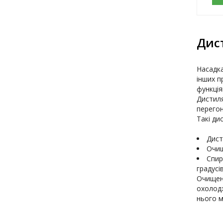
Дист
Насадка
інших п
функціям
Дистиля
перегон
Такі ди
Очищ
Спир
Очищену
охолодж
нього м