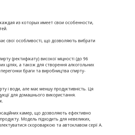
аждая из которых имеет свои особенности, 
ей.

ає свої особливості, що дозволяють вибрати 
ту (ректифікату) високої міцності (до 96 
их цілях, а також для створення алкогольних 
ля перегонки браги та виробництва спирту-
ту і води, але має меншу продуктивність. Ця 
укції для домашнього використання. 
.

нсаційних камер, що дозволяють ефективно 
 продукту. Модель підходить для невеликих, 
лектуватися скороваркою та автоклавом серії А.
