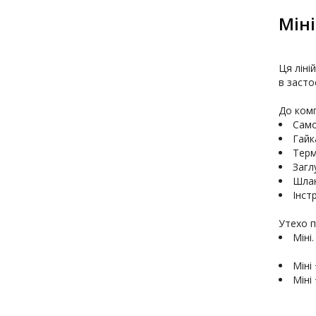
Міні
Ця ліні
в застос
Само
Терм
Загл
Шла
Утехо п
Міні