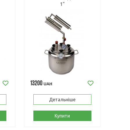
1"
13200
UAH
Детальніше
Купити