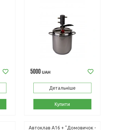
5000
UAH
Детальніше
Купити
Автоклав А16 + "Домовичок -