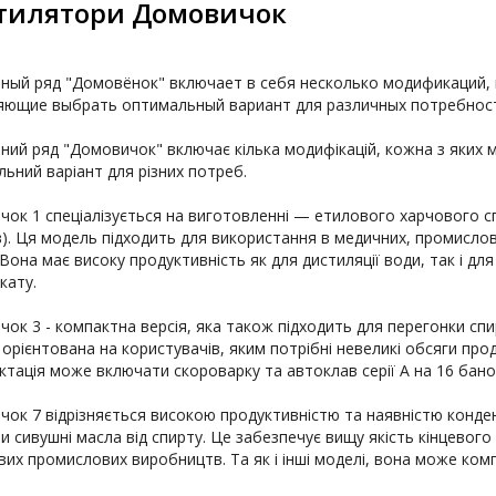
тилятори Домовичок
ый ряд "Домовёнок" включает в себя несколько модификаций, к
яющие выбрать оптимальный вариант для различных потребност
ий ряд "Домовичок" включає кілька модифікацій, кожна з яких м
ьний варіант для різних потреб.

ок 1 спеціалізується на виготовленні — етилового харчового спир
в). Ця модель підходить для використання в медичних, промислов
 Вона має високу продуктивність як для дистиляції води, так і д
ату.

ок 3 - компактна версія, яка також підходить для перегонки спир
орієнтована на користувачів, яким потрібні невеликі обсяги прод
тація може включати скороварку та автоклав серії А на 16 банок
ок 7 відрізняється високою продуктивністю та наявністю конде
ти сивушні масла від спирту. Це забезпечує вищу якість кінцевого
их промислових виробництв. Та як і інші моделі, вона може комп