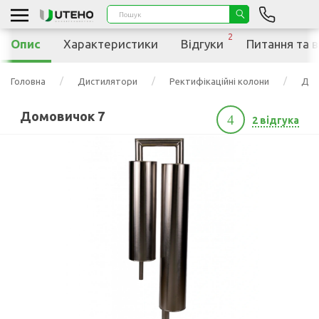
2
Опис
Характеристики
Відгуки
Питання та в
Головна
Дистилятори
Ректифікаційні колони
Дом
Домовичок 7
4
2 відгука