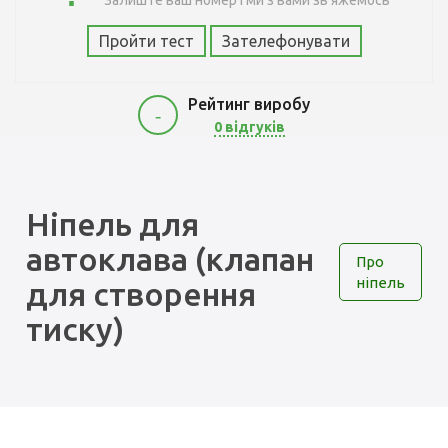
Залиште ваш номер і ми з вами зв'яжемось
Пройти тест
Зателефонувати
Рейтинг виробу
-
0 відгуків
150
Ніпель для
автоклава (клапан
Про
ніпель
для створення
тиску)