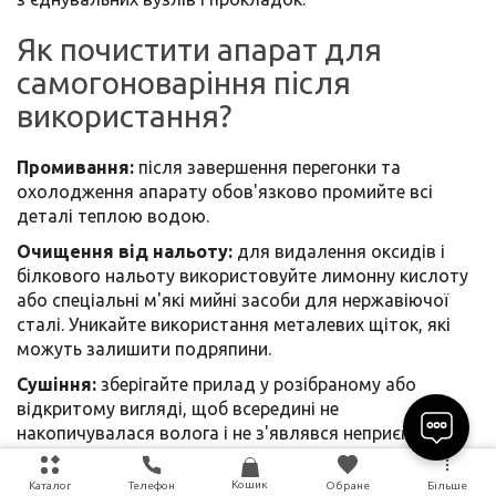
Як почистити апарат для
самогоноваріння після
використання?
Промивання:
після завершення перегонки та
охолодження апарату обов'язково промийте всі
деталі теплою водою.
Очищення від нальоту:
для видалення оксидів і
білкового нальоту використовуйте лимонну кислоту
або спеціальні м'які мийні засоби для нержавіючої
сталі. Уникайте використання металевих щіток, які
можуть залишити подряпини.
Сушіння:
зберігайте прилад у розібраному або
відкритому вигляді, щоб всередині не
накопичувалася волога і не з'являвся неприємний
запах.
Кошик
Каталог
Телефон
Обране
Більше
Отримати професійну консультацію щодо вибору та