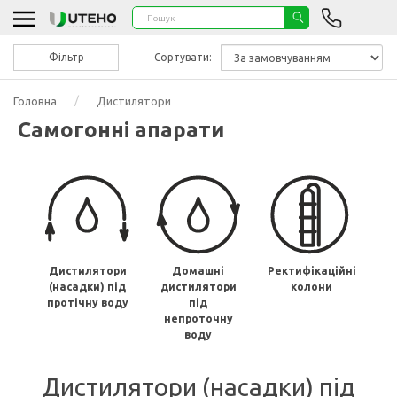
Фільтр
Сортувати:
Головна
Дистилятори
Самогонні апарати
Дистилятори
Домашні
Ректифікаційні
(насадки) під
дистилятори
колони
протічну воду
під
непроточну
воду
Дистилятори (насадки) під