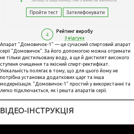
Залиште ваш номер і ми з вами зв'яжемось
Пройти тест
Зателефонувати
Рейтинг виробу
4
3 відгука
Апарат "Домовичок-1" — це сучасний спиртовий апарат
серії "Домовичок". За його допомогою можна отримати
не тільки дистильовану воду, а ще й дистилят високого
ступеня очищення та якісний спирт-ректифікат.
Унікальність полягає в тому, що для цього йому не
потрібна установка додаткових царг та інша
модернізація. "Домовичок-1" простий у використанні та
легко підключається, як і решта апаратів серії.
ВІДЕО-ІНСТРУКЦІЯ