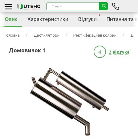
3
Опис
Характеристики
Відгуки
Питання та в
Головна
Дистилятори
Ректифікаційні колони
Дом
Домовичок 1
4
3 відгука