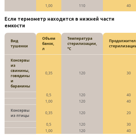
1,00
110
40
Если термометр находится в нижней части
емкости
Объем
Температура
Вид
Продолжител
банок,
стерилизации,
тушенки
стерилизаци
л
°C
Консервы
из
свинины,
0,35
120
30
говядины
и
баранины
0,5
120
40
1,00
120
40
Консервы
0,35
120
20
из птицы
0,5
120
30
1,00
120
40