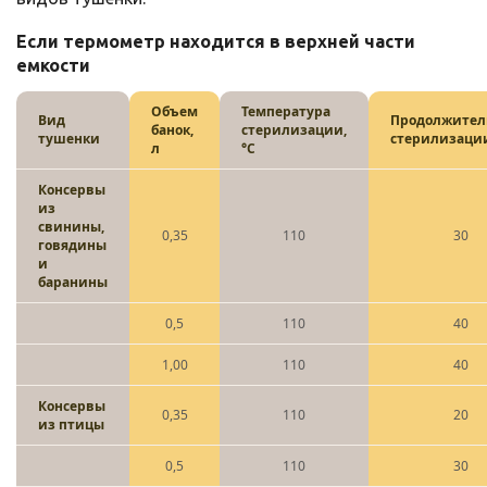
Если термометр находится в верхней части
емкости
Объем
Температура
Вид
Продолжител
банок,
стерилизации,
тушенки
стерилизаци
л
°C
Консервы
из
свинины,
0,35
110
30
говядины
и
баранины
0,5
110
40
1,00
110
40
Консервы
0,35
110
20
из птицы
0,5
110
30