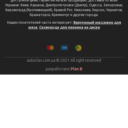
доступной цене, гарантия на всю продукцию, доставка по всей
Украине: Киев, Харьков, Днепропетровск (Днепр), Одесса, Запорожье,
Кировоград (Кропивницкий), Кривой Рог, Николаев, Херсон, Чернигов,
Краматорск, Кременчуг и другие города.
Наших посетителей часто интересует:
Вакуумный массажер для
мяса
,
Сковорода для пикника из диска
autoclav.com.ua © 2021 All right reserved
разработано
Plan B