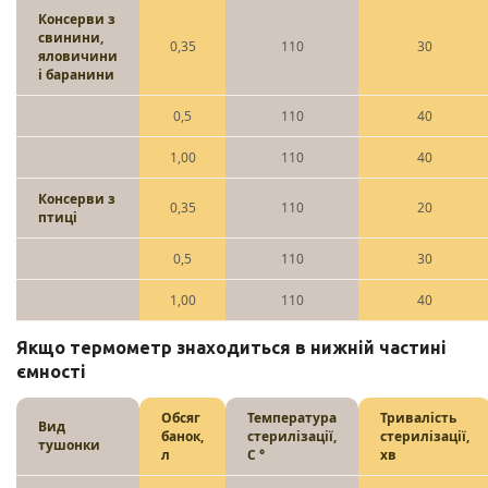
Консерви з
свинини,
0,35
110
30
яловичини
і баранини
0,5
110
40
1,00
110
40
Консерви з
0,35
110
20
птиці
0,5
110
30
1,00
110
40
Якщо термометр знаходиться в нижній частині
ємності
Обсяг
Температура
Тривалість
Вид
банок,
стерилізації,
стерилізації,
тушонки
л
С °
хв