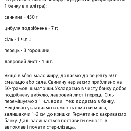
1 банку в півлітра):
свинина - 450 г;
цибуля подрібнена - 7 г;
сіль - 1 ч.л .;
перець - 3 горошини;
лавровий лист - 1 шт.
Якщо в м'ясі мало жиру, додаємо до рецепту 50 г
смальцю або сала. Свинину нарізаємо приблизно на
50-грамові шматочки. Укладаємо в чисту банку добре
подрібнену цибулю, лавровий лист і перець. Сіль
перемішуємо з 1 ч.л. води і теж додаємо в банку.
Нещільно укладаємо в ємність шматки м'яса,
залишаючи 1-2 см до кришки. Герметично закриваємо
банку. Далі залишається поставити ємності в
автоклав і почати стерилізац
ію.