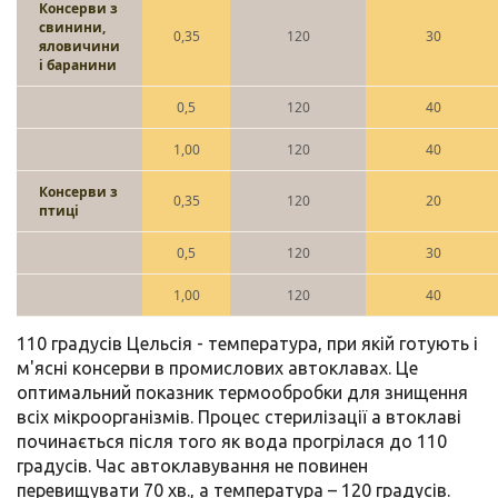
Консерви з
свинини,
0,35
120
30
яловичини
і баранини
0,5
120
40
1,00
120
40
Консерви з
0,35
120
20
птиці
0,5
120
30
1,00
120
40
110 градусів Цельсія - температура, при якій готують і
м'ясні консерви в промислових автоклавах. Це
оптимальний показник термообробки для знищення
всіх мікроорганізмів.
Процес стерилізації а втоклаві
починається після того як вода прогрілася до 110
градусів. Час автоклавування не повинен
перевищувати 70 хв., а температура – 120 градусів.