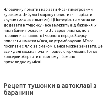
Яловичину помити і нарізати 4-сантиметровими
кубиками. Цибулю і моркву почистити і нарізати
крупно (можна кільцями). Ці інгредієнти можна не
додавати в тушонку - все залежить від бажання. У
чисті банки покласти по 3 лаврові листки, по 3
горошини запашного і чорного перцю. Зверху
покласти шматки м'яса, не утрамбовуючи. М'ясо
посипати сіллю за смаком. Банки можна закатати. Це
все - далі можна почати процес стерилізації. Готові
консерви зберігати в темному і бажано
прохолодному місці.
Рецепт тушонки в автоклаві з
баранини