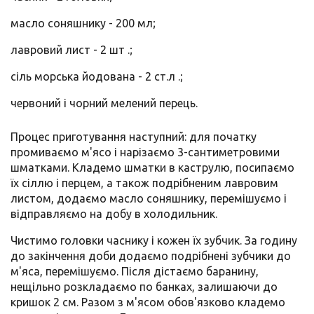
масло соняшнику - 200 мл;
лавровий лист - 2 шт .;
сіль морська йодована - 2 ст.л .;
червоний і чорний мелений перець.
Процес приготування наступний: для початку
промиваємо м'ясо і нарізаємо 3-сантиметровими
шматками. Кладемо шматки в каструлю, посипаємо
їх сіллю і перцем, а також подрібненим лавровим
листом, додаємо масло соняшнику, перемішуємо і
відправляємо на добу в холодильник.
Чистимо головки часнику і кожен їх зубчик. За годину
до закінчення доби додаємо подрібнені зубчики до
м'яса, перемішуємо. Після дістаємо баранину,
нещільно розкладаємо по банках, залишаючи до
кришок 2 см. Разом з м'ясом обов'язково кладемо