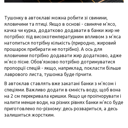
Тушонку в автоклаві можна робити зі свинини,
яловичини та птиці. Якщо в основі - свиняче м'ясо,
качка чи курка, додатково додавати в банки жир не
потрібно: під високотемпературним впливом з м'яса
натопиться потрібну кількість (природно, жировий
прошарок прибирати не потрібно). А ось для
яловичини потрібно додавати жир додатково, адже
м'ясо пісне. Обов'язково потрібно дотримуватися
пропорції спецій - якщо, наприклад, покласти більше
лаврового листа, тушонка буде гірчити.
В автоклав ставлять вже закатані банки з м'ясом і
спеціями. Важливо додати в ємність воду, щоб вона
на 2 см перекривала кришки. Якщо це проігнорувати і
налити менше води, на різних рівнях банки м'ясо буде
приготовлено по-різному: десь розвариться, а десь
залишиться жорстким.