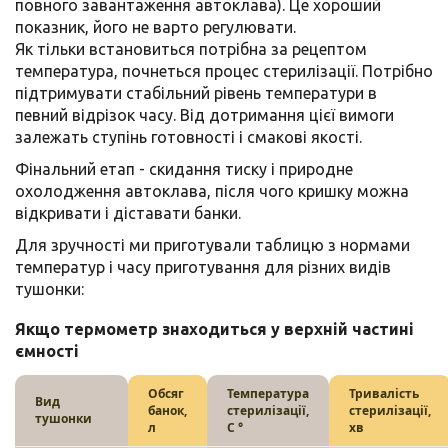
повного завантаження автоклава). Це хороший
показник, його не варто регулювати.
Як тільки встановиться потрібна за рецептом
температура, почнеться процес стерилізації. Потрібно
підтримувати стабільний рівень температури в
певний відрізок часу. Від дотримання цієї вимоги
залежать ступінь готовності і смакові якості.
Фінальний етап - скидання тиску і природне
охолодження автоклава, після чого кришку можна
відкривати і діставати банки.
Для зручності ми приготували таблицю з нормами
температур і часу приготування для різних видів
тушонки:
Якщо термометр знаходиться у верхній частині
ємності
Обсяг
Температура
Тривалість
Вид
банок,
стерилізації,
стерилізації,
тушонки
л
С °
хв