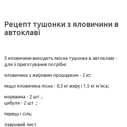
Рецепт тушонки з яловичини в
автоклаві
З яловичини виходить якісна тушонка в автоклаві -
для її приготування потрібні:
яловичина з жировим прошарком - 2 кг;
якщо яловичина пісна - 0,5 кг жиру і 1,5 кг м'яса;
морквина - 2 шт .;
цибуля - 2 шт .;
перець і сіль;
лавровий лист.