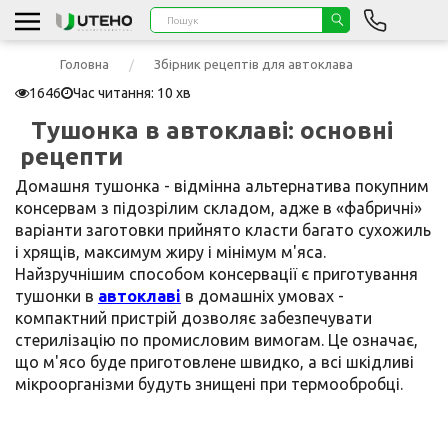
Головна
Збірник рецептів для автоклава
1646
Час читання: 10 хв
Тушонка в автоклаві: основні
рецепти
Домашня тушонка - відмінна альтернатива покупним
консервам з підозрілим складом, адже в «фабричні»
варіанти заготовки прийнято класти багато сухожиль
і хрящів, максимум жиру і мінімум м'яса.
Найзручнішим способом консервації є приготування
тушонки в
автоклаві
в домашніх умовах -
компактний пристрій дозволяє забезпечувати
стерилізацію по промисловим вимогам. Це означає,
що м'ясо буде приготовлене швидко, а всі шкідливі
мікроорганізми будуть знищені при термообробці.