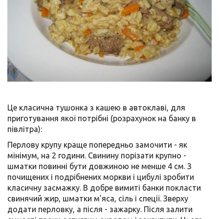
Це класична тушонка з кашею в автоклаві, для
приготування якої потрібні (розрахунок на банку в
півлітра):
Перлову крупу краще попередньо замочити - як
мінімум, на 2 години. Свинину порізати крупно -
шматки повинні бути довжиною не менше 4 см. З
почищених і подрібнених моркви і цибулі зробити
класичну засмажку. В добре вимиті банки покласти
свинячий жир, шматки м'яса, сіль і спеції. Зверху
додати перловку, а після - зажарку. Після залити