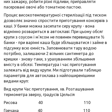
них зажарку, робити різні підливи, приправляти
пасеровані овочі або томатною пастою.
Процес високотемпературної стерилізації під тиском
дозволяє значно спростити приготування консервів з
каші. У банки можна засипати сиру крупу - вона
відмінно розвариться в автоклаві. При цьому обсяг
крупи з соусом і м'ясом не повинен перевищувати ½
банки - при варінні каша буде збільшуватися і займе в
підсумку всю ємність. Заповнювати тару водою
потрібно, залишаючи 2 вільних сантиметра до
кришки - знову-таки, з урахуванням збільшення
вмісту в обсязі. Температура і час приготування
залежать від виду крупи. Ми підготували таблицю
параметрів для автоклава з найпоширенішими
видами круп:
Вид крупи Час приготування, хв. Розташування
термометра зверху, градусів Цельсія
Рисова 40 110
Гречана 40 110