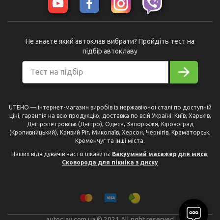
Не знаєте який автоклав вибрати? Пройдіть тест на
підбір автоклаву
Тест на підбір
UTEHO — інтернет-магазин виробів із нержавіючої сталі по доступній
ціні, гарантія на всю продукцію, доставка по всій Україні: Київ, Харьків,
Дніпропетровськ (Дніпро), Одеса, Запоріжжя, Кіровоград
(Кропивницький), Кривий Ріг, Миколаїв, Херсон, Чернігів, Краматорськ,
Кременчуг та інші міста.
Наших відвідувачів часто цікавить:
Вакуумний масажер для мяса
,
Сковорода для пікніка з диску
autoclav.com.ua © 2021 All right reserved