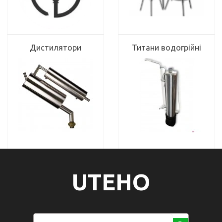
Дистилятори
Титани водогрійні
UTEHO