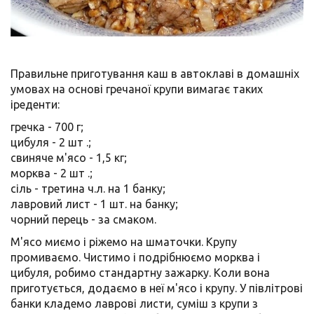
Правильне приготування каш в автоклаві в домашніх
умовах на основі гречаної крупи вимагає таких
іреденти:
гречка - 700 г;
цибуля - 2 шт .;
свиняче м'ясо - 1,5 кг;
морква - 2 шт .;
сіль - третина ч.л. на 1 банку;
лавровий лист - 1 шт. на банку;
чорний перець - за смаком.
М'ясо миємо і ріжемо на шматочки. Крупу
промиваємо. Чистимо і подрібнюємо морква і
цибуля, робимо стандартну зажарку. Коли вона
приготується, додаємо в неї м'ясо і крупу. У півлітрові
банки кладемо лаврові листи, суміш з крупи з