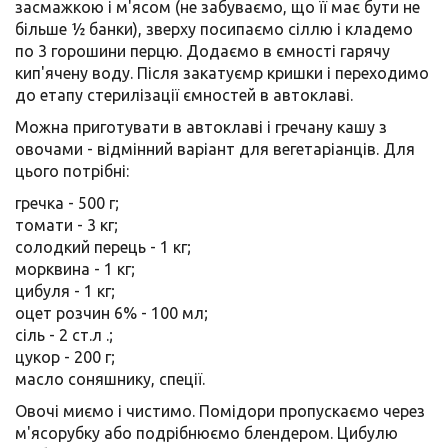
засмажкою і м'ясом (не забуваємо, що її має бути не
більше ½ банки), зверху посипаємо сіллю і кладемо
по 3 горошини перцю. Додаємо в ємності гарячу
кип'ячену воду. Після закатуємр кришки і переходимо
до етапу стерилізації ємностей в автоклаві.
Можна приготувати в автоклаві і гречану кашу з
овочами - відмінний варіант для вегетаріанців. Для
цього потрібні:
гречка - 500 г;
томати - 3 кг;
солодкий перець - 1 кг;
морквина - 1 кг;
цибуля - 1 кг;
оцет розчин 6% - 100 мл;
сіль - 2 ст.л .;
цукор - 200 г;
масло соняшнику, спеції.
Овочі миємо і чистимо. Помідори пропускаємо через
м'ясорубку або подрібнюємо блендером. Цибулю