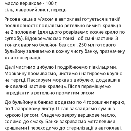
масло вершкове - 100 г;
сіль, лавровий лист, перець.
Рисова каша з м'ясом в автоклаві готується в такій
послідовності: поділяємо ретельно вимиті крильця
на 2 половини (для цього розрізаємо кожне крило по
суглобу). Відокремлюємо тонкі і об'ємні частини. З
тонких варимо бульйон без солі. 250 мл готового
бульйону заливаємо в кожну чисту банку, призначену
для консервації.
Далі чистимо цибулю і подрібнюємо півкільцями.
Морквину промиваємо, чистимо і натираемо крупно
на тертці. Пассируем морква з цибулею, додавши в
них великі частини крилець. Після перемішуємо
інгредієнти з ретельно промитим рисом.
До бульйону в банках додаємо по 4 горошини перцю,
по 1 лавровому листу. Після закладаємо суміш з
куркою і рисом. Кладемо зверху вершкове масло,
солимо до смаку. Банки закриваємо металевими
кришками і переходимо до стерилізації в автоклаві.