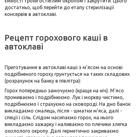
ємності трохи остиглим окропом і закрутити. Цього
достатньо, щоб перейти до етапу стерилізації
консервів в автоклаві.
Рецепт горохового каші в
автоклаві
Приготування в автоклаві каші з м'ясом на основі
подрібненого гороху грунтується на таких складових
(розрахунок на банку в півлітра):
Горох попередньо замочуємо (краще на ніч). М'ясо
промиваємо і подрібнюємо. Лук і моркву чистимо,
подрібнюємо і страхуємо на сковороді. На дно банок
викладаємо смалець, після - шматки м'яса, далі -
спеції і сіль. Слідом насипаємо горох, на нього
викладаємо зажарку і наливаємо по плечики злегка
охололого окропу. Далі герметично закриваємо