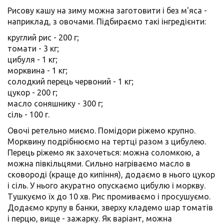
Рисову кашу на зиму можна заготовити і без м'яса -
наприклад, з овочами. Підбираємо такі інгредієнти:
круглий рис - 200 г;
томати - 3 кг;
цибуля - 1 кг;
морквина - 1 кг;
солодкий перець червоний - 1 кг;
цукор - 200 г;
масло соняшнику - 300 г;
сіль - 100 г.
Овочі ретельно миємо. Помідори ріжемо крупно.
Морквину подрібнюємо на тертці разом з цибулею.
Перець ріжемо як захочеться: можна соломкою, а
можна півкільцями. Сильно нагріваємо масло в
сковороді (краще до кипіння), додаємо в нього цукор
і сіль. У нього акуратно опускаємо цибулю і моркву.
Тушкуємо їх до 10 хв. Рис промиваємо і просушуємо.
Додаємо крупу в банки, зверху кладемо шар томатів
і перцю, вище - зажарку. Як варіант, можна