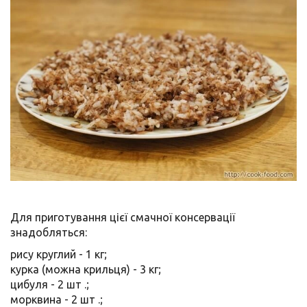
Для приготування цієї смачної консервації
знадобляться:
рису круглий - 1 кг;
курка (можна крильця) - 3 кг;
цибуля - 2 шт .;
морквина - 2 шт .;