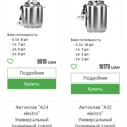
Вместительность:
- 0.5л:
8 шт.
Вместительность:
- 1л:
7 шт.
- 0.5л:
16 шт.
- 2л:
0 шт.
- 1л:
7 шт.
- 3л:
0 шт.
- 2л:
3 шт.
- 3л:
2 шт.
9810
UAH
10170
UAH
Подробнее
Подробнее
Купить
Купить
Автоклав "А24
Автоклав "А32
electro"
electro"
Универсальный
Универсальный
(уцененный товар)
(уцененный товар)