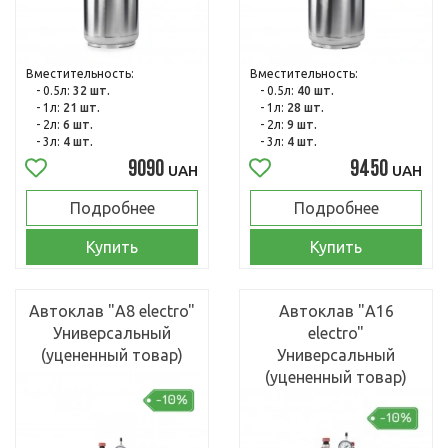
Вместительность:
Вместительность:
- 0.5л:
32 шт.
- 0.5л:
40 шт.
- 1л:
21 шт.
- 1л:
28 шт.
- 2л:
6 шт.
- 2л:
9 шт.
- 3л:
4 шт.
- 3л:
4 шт.
9090
9450
UAH
UAH
Подробнее
Подробнее
Купить
Купить
Автоклав "А8 electro"
Автоклав "А16
Универсальный
electro"
(уцененный товар)
Универсальный
(уцененный товар)