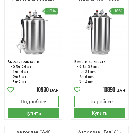
Вместительность:
Вместительность:
- 0.5л:
24 шт.
- 0.5л:
32 шт.
- 1л:
14 шт.
- 1л:
21 шт.
- 2л:
3 шт.
- 2л:
6 шт.
- 3л:
2 шт.
- 3л:
4 шт.
10530
10890
UAH
UAH
Подробнее
Подробнее
Купить
Купить
Автоклав "А40
Автоклав "Гуд16" -