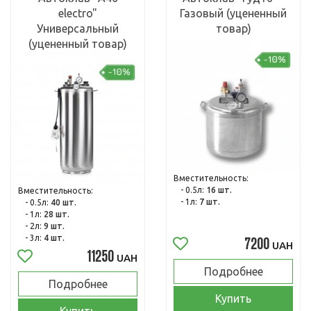
electro"
Газовый (уцененный
Универсальный
товар)
(уцененный товар)
Вместительность:
- 0.5л:
16 шт.
Вместительность:
- 1л:
7 шт.
- 0.5л:
40 шт.
- 1л:
28 шт.
- 2л:
9 шт.
- 3л:
4 шт.
7200
UAH
11250
UAH
Подробнее
Подробнее
Купить