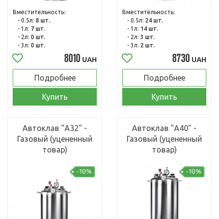
Вместительность:
Вместительность:
- 0.5л:
8 шт.
- 0.5л:
24 шт.
- 1л:
7 шт.
- 1л:
14 шт.
- 2л:
0 шт.
- 2л:
3 шт.
- 3л:
0 шт.
- 3л:
2 шт.
8010
8730
UAH
UAH
Подробнее
Подробнее
Купить
Купить
Автоклав "А32" -
Автоклав "А40" -
Газовый (уцененный
Газовый (уцененный
товар)
товар)