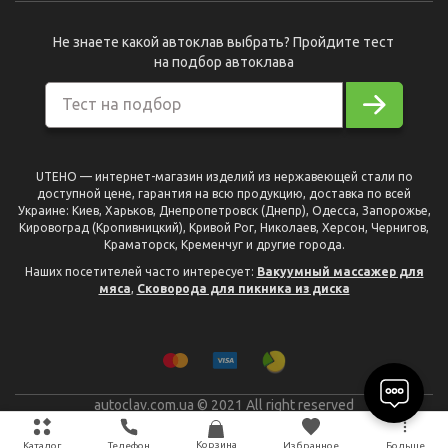
Не знаете какой автоклав выбрать? Пройдите тест
на подбор автоклава
Тест на подбор
UTEHO — интернет-магазин изделий из нержавеющей стали по
доступной цене, гарантия на всю продукцию, доставка по всей
Украине: Киев, Харьков, Днепропетровск (Днепр), Одесса, Запорожье,
Кировоград (Кропивницкий), Кривой Рог, Николаев, Херсон, Чернигов,
Краматорск, Кременчуг и другие города.
Наших посетителей часто интересует:
Вакуумный массажер для
мяса
,
Сковорода для пикника из диска
autoclav.com.ua © 2021 All right reserved
разработано
Plan B
Корзина
Каталог
Телефон
Избранное
Больше