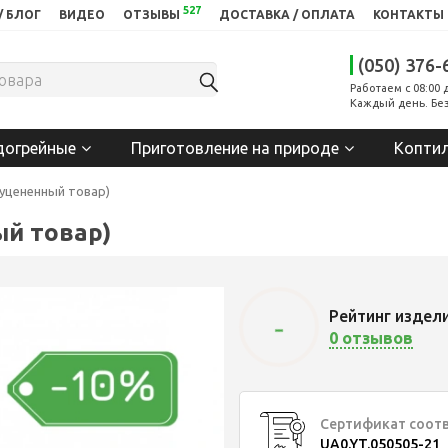
527
/ БЛОГ
ВИДЕО
ОТЗЫВЫ
ДОСТАВКА / ОПЛАТА
КОНТАКТЫ
(050) 376-
Работаем с 08:00 
Каждый день. Без
догрейные
Приготовление на природе
Копти
(уцененный товар)
ый товар)
Рейтинг издел
-
0 отзывов
Сертификат соот
UA0.YT.050505-21