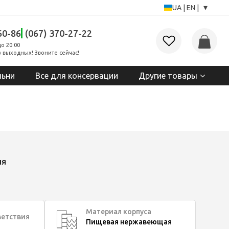
▾
UA
|
EN
|
60-86
(067) 370-27-22
до 20:00
 выходных! Звоните сейчас!
льни
Все для консервации
Другие товары
ия
Материал корпуса
ветствия
Пищевая нержавеющая