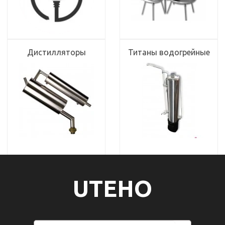
Дистилляторы
Титаны водогрейные
UTEHO