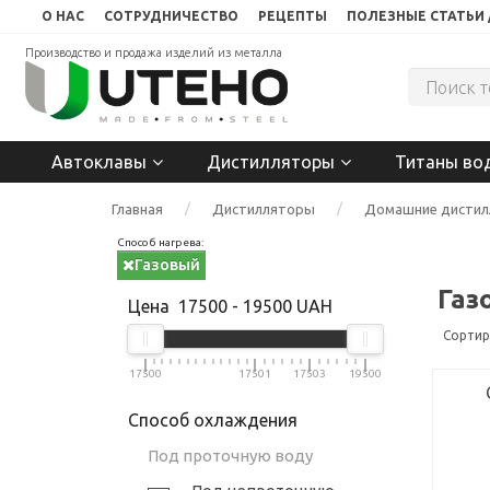
О НАС
СОТРУДНИЧЕСТВО
РЕЦЕПТЫ
ПОЛЕЗНЫЕ СТАТЬИ 
Производство и продажа изделий из металла
Автоклавы
Дистилляторы
Титаны во
Главная
Дистилляторы
Домашние дистил
Способ нагрева:
Газовый
Газ
Цена
17500
-
19500
UAH
Сортир
17500
17501
17503
19500
Способ охлаждения
Под проточную воду