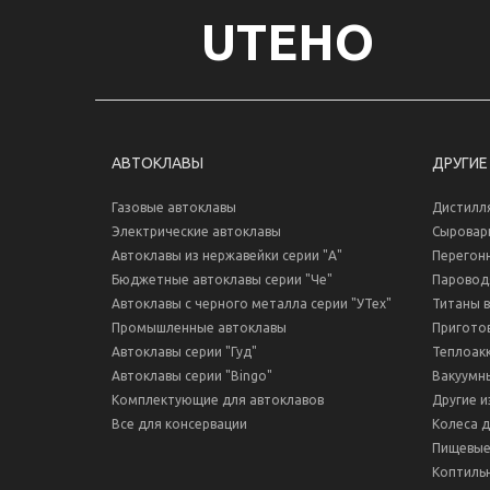
UTEHO
АВТОКЛАВЫ
ДРУГИЕ
Газовые автоклавы
Дистилл
Электрические автоклавы
Сыровар
Автоклавы из нержавейки серии "А"
Перегон
Бюджетные автоклавы серии "Че"
Паровод
Автоклавы с черного металла серии "УТех"
Титаны 
Промышленные автоклавы
Пригото
Автоклавы серии "Гуд"
Теплоак
Автоклавы серии "Bingo"
Вакуумн
Комплектующие для автоклавов
Другие и
Все для консервации
Колеса 
Пищевые
Коптиль