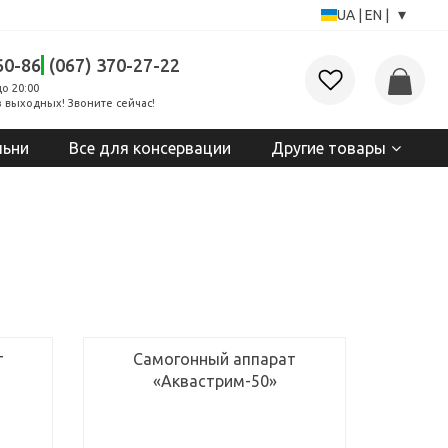
▾
UA
|
EN
|
60-86
(067) 370-27-22
до 20:00
 выходных! Звоните сейчас!
льни
Все для консервации
Другие товары
т
Самогонный аппарат
«Аквастрим-50»