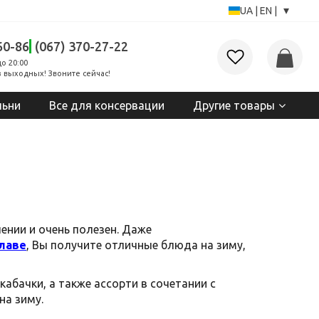
▾
UA
|
EN
|
60-86
(067) 370-27-22
до 20:00
 выходных! Звоните сейчас!
льни
Все для консервации
Другие товары
ении и очень полезен. Даже
лаве
, Вы получите отличные блюда на зиму,
абачки, а также ассорти в сочетании с
на зиму.