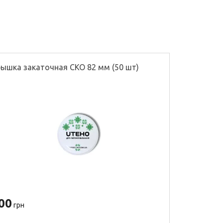
ышка закаточная СКО 82 мм (50 шт)
Перегородк
00
500
грн
грн