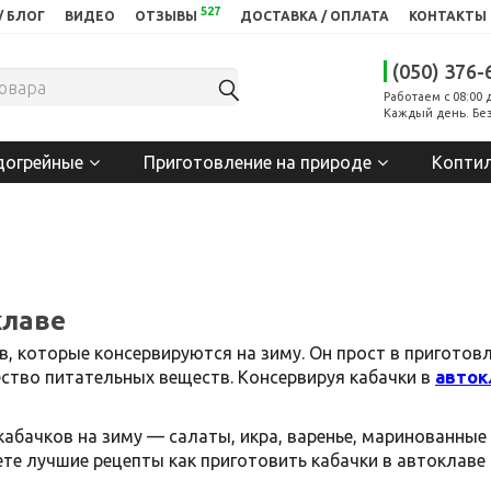
527
/ БЛОГ
ВИДЕО
ОТЗЫВЫ
ДОСТАВКА / ОПЛАТА
КОНТАКТЫ
(050) 376-
Работаем с 08:00 
Каждый день. Без
догрейные
Приготовление на природе
Копти
а
клаве
, которые консервируются на зиму. Он прост в приготовл
тво питательных веществ. Консервируя кабачки в
авток
абачков на зиму — салаты, икра, варенье, маринованные к
те лучшие рецепты как приготовить кабачки в автоклаве 