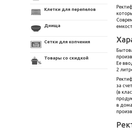
Ректиф
Клетки для перепелов
которы
Соврем
Днища
емкос
Хар
Сетки для копчения
Бытова
произв
Товары со скидкой
Ее вво
2 литр
Ректиф
за сче
(в кла
продук
в дома
произв
Рек