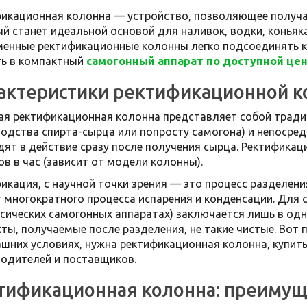
икационная колонна — устройство, позволяющее получать
й станет идеальной основой для наливок, водки, коньяк
енные ректификационные колонны легко подсоединять к
ть в компактный
самогонный аппарат по доступной цен
актеристики ректификационной 
я ректификационная колонна представляет собой трад
одства спирта-сырца или попросту самогона) и непосре
дят в действие сразу после получения сырца. Ректифика
ов в час (зависит от модели колонны).
икация, с научной точки зрения — это процесс разделен
т многократного процесса испарения и конденсации. Для
ссических самогонных аппаратах) заключается лишь в од
ты, получаемые после разделения, не такие чистые. Во
шних условиях, нужна ректификационная колонна, купит
одителей и поставщиков.
тификационная колонна: преимущ