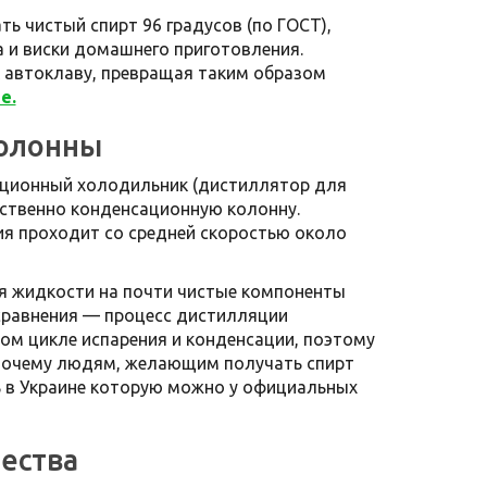
 чистый спирт 96 градусов (по ГОСТ),
а и виски домашнего приготовления.
 автоклаву, превращая таким образом
е.
колонны
иционный холодильник (дистиллятор для
дственно конденсационную колонну.
ция проходит со средней скоростью около
ия жидкости на почти чистые компоненты
 сравнения — процесс дистилляции
ном цикле испарения и конденсации, поэтому
т почему людям, желающим получать спирт
ь в Украине которую можно у официальных
ества