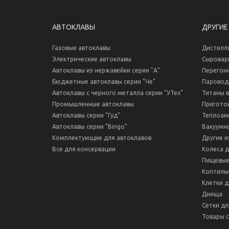
АВТОКЛАВЫ
ДРУГИЕ
Газовые автоклавы
Дистилл
Электрические автоклавы
Сыровар
Автоклавы из нержавейки серии "А"
Перегон
Бюджетные автоклавы серии "Че"
Паровод
Автоклавы с черного металла серии "УТех"
Титаны 
Промышленные автоклавы
Пригото
Автоклавы серии "Гуд"
Теплоак
Автоклавы серии "Bingo"
Вакуумн
Комплектующие для автоклавов
Другие и
Все для консервации
Колеса 
Пищевые
Коптиль
Клетки д
Днища
Сетки дл
Товары с