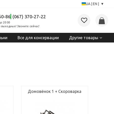
▾
UA
|
EN
|
60-86
(067) 370-27-22
до 20:00
 выходных! Звоните сейчас!
льни
Все для консервации
Другие товары
Домовёнок 1 + Скороварка