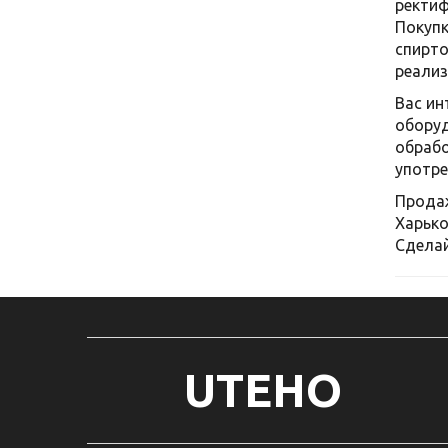
ректиф
Покупк
спирто
реализ
Вас ин
оборуд
обрабо
употре
Продаж
Харько
Сделай
UTEHO