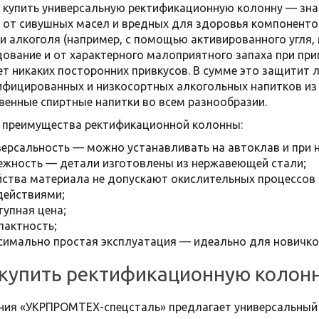
 купить универсальную ректификационную колонну — зна
 от сивушных масел и вредных для здоровья компоненто
и алкоголя (например, с помощью активированного угля,
ование и от характерного малоприятного запаха при при
ет никаких посторонних привкусов. В сумме это защитит 
фицированных и низкосортных алкогольных напитков из 
венные спиртные напитки во всем разнообразии.
 преимущества ректификационной колонны:
версальность — можно устанавливать на автоклав и при
ежность — детали изготовлены из нержавеющей стали;
йства материала не допускают окислительных процессо
действиями;
тупная цена;
пактность;
симально простая эксплуатация — идеально для новичко
 купить ректификационную колонн
ия «УКРПРОМТЕХ-спецсталь» предлагает универсальный в