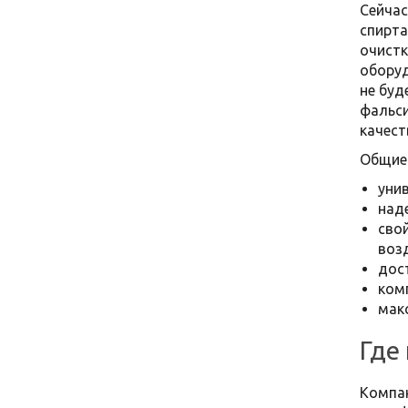
Сейчас
спирта
очистк
оборуд
не буд
фальси
качест
Общие
уни
над
сво
воз
дос
ком
мак
Где
Компан