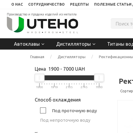
О НАС
СОТРУДНИЧЕСТВО
РЕЦЕПТЫ
ПОЛЕЗНЫЕ СТАТЬИ 
Производство и продажа изделий из металла
Автоклавы
Дистилляторы
Титаны во
Главная
Дистилляторы
Ректификационны
Цена
1900
-
7000
UAH
Рек
1900
1919
2105
2745
7000
Сортир
Способ охлаждения
Под проточную воду
Под непроточную воду