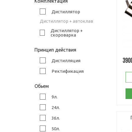
Комплектация
Дистиллятор
Дистиллятор + автоклав
Дистиллятор +
скороварка
Принцип действия
390
Дистилляция
Ректификация
Обьем
9л.
24л.
36л.
50л.